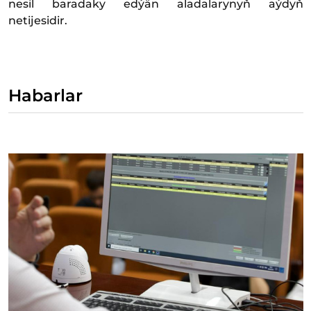
nesil baradaky edýän aladalarynyň aýdyň
netijesidir.
Habarlar