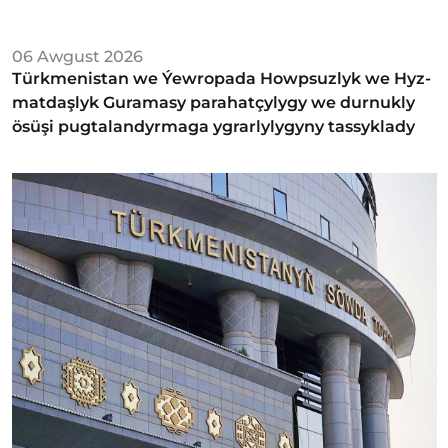
06 Awgust 2026
Türkmenistan we Ýew­ro­pa­da Howp­suz­lyk we Hyz­
mat­daş­lyk Gu­ra­ma­sy­ parahatçylygy we durnukly
ösüşi pugtalandyrmaga ygrarlylygyny tassyklady