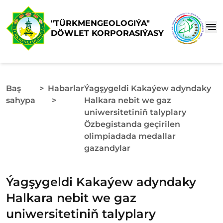
"TÜRKMENGEOLOGIÝA"
DÖWLET KORPORASIÝASY
Baş
>
Habarlar
Ýagşygeldi Kakaýew adyndaky
sahypa
>
Halkara nebit we gaz
uniwersitetiniň talyplary
Özbegistanda geçirilen
olimpiadada medallar
gazandylar
Ýagşygeldi Kakaýew adyndaky
Halkara nebit we gaz
uniwersitetiniň talyplary