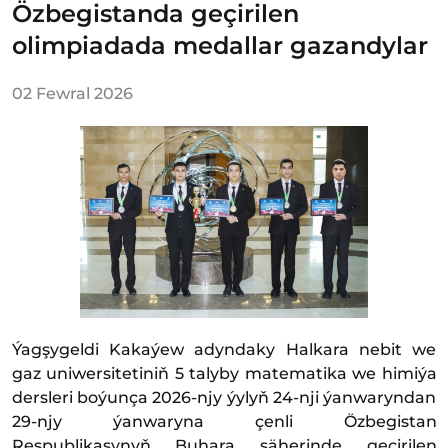
Özbegistanda geçirilen
olimpiadada medallar gazandylar
02 Fewral 2026
Ýagşygeldi Kakaýew adyndaky Halkara nebit we
gaz uniwersitetiniň 5 talyby matematika we himiýa
dersleri boýunça 2026-njy ýylyň 24-nji ýanwaryndan
29-njy ýanwaryna çenli Özbegistan
Respublikasynyň Buhara şäherinde geçirilen