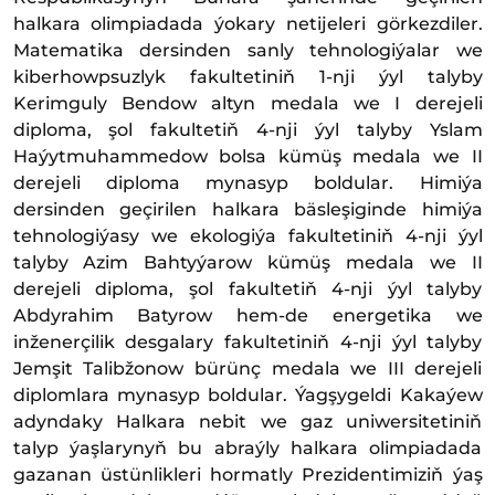
halkara olimpiadada ýokary netijeleri görkezdiler.
Matematika dersinden sanly tehnologiýalar we
kiberhowpsuzlyk fakultetiniň 1-nji ýyl talyby
Kerimguly Bendow altyn medala we I derejeli
diploma, şol fakultetiň 4-nji ýyl talyby Yslam
Haýytmuhammedow bolsa kümüş medala we II
derejeli diploma mynasyp boldular. Himiýa
dersinden geçirilen halkara bäsleşiginde himiýa
tehnologiýasy we ekologiýa fakultetiniň 4-nji ýyl
talyby Azim Bahtyýarow kümüş medala we II
derejeli diploma, şol fakultetiň 4-nji ýyl talyby
Abdyrahim Batyrow hem-de energetika we
inženerçilik desgalary fakultetiniň 4-nji ýyl talyby
Jemşit Talibžonow bürünç medala we III derejeli
diplomlara mynasyp boldular. Ýagşygeldi Kakaýew
adyndaky Halkara nebit we gaz uniwersitetiniň
talyp ýaşlarynyň bu abraýly halkara olimpiadada
gazanan üstünlikleri hormatly Prezidentimiziň ýaş