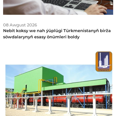
08 Awgust 2026
Nebit koksy we nah ýüplügi Türkmenistanyň birža
söwdalarynyň esasy önümleri boldy