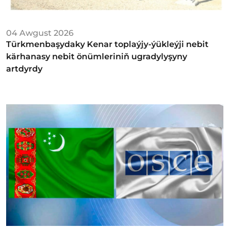
04 Awgust 2026
Türkmenbaşydaky Kenar toplaýjy-ýükleýji nebit
kärhanasy nebit önümleriniň ugradylyşyny
artdyrdy