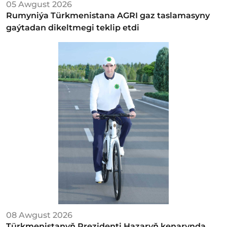
05 Awgust 2026
Rumyniýa Türkmenistana AGRI gaz taslamasyny
gaýtadan dikeltmegi teklip etdi
08 Awgust 2026
Türkmenistanyň Prezidenti Hazaryň kenarynda