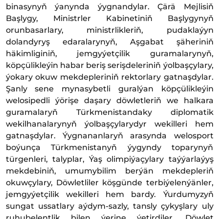
binasynyň ýanynda ýygnandylar. Çärä Mejlisiň
Başlygy, Ministrler Kabinetiniň Başlygynyň
orunbasarlary, ministrlikleriň, pudaklaýyn
dolandyryş edaralarynyň, Aşgabat şäheriniň
häkimliginiň, jemgyýetçilik guramalarynyň,
köpçülikleýin habar beriş serişdeleriniň ýolbaşçylary,
ýokary okuw mekdepleriniň rektorlary gatnaşdylar.
Şanly sene mynasybetli guralýan köpçülikleýin
welosipedli ýörişe daşary döwletleriň we halkara
guramalaryň Türkmenistandaky diplomatik
wekilhanalarynyň ýolbaşçylarydyr wekilleri hem
gatnaşdylar. Ýygnananlaryň arasynda welosport
boýunça Türkmenistanyň ýygyndy toparynyň
türgenleri, talyplar, Ýaş olimpiýaçylary taýýarlaýyş
mekdebiniň, umumybilim berýän mekdepleriň
okuwçylary, Döwletliler köşgünde terbiýelenýänler,
jemgyýetçilik wekilleri hem bardy. Ýurdumyzyň
sungat ussatlary aýdym-sazly, tansly çykyşlary uly
ruhubelentlik bilen ýerine ýetirdiler. Döwlet