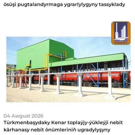
ösüşi pugtalandyrmaga ygrarlylygyny tassyklady
04 Awgust 2026
Türkmenbaşydaky Kenar toplaýjy-ýükleýji nebit
kärhanasy nebit önümleriniň ugradylyşyny