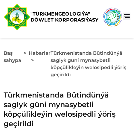
"TÜRKMENGEOLOGIÝA"
DÖWLET KORPORASIÝASY
Baş
>
Habarlar
Türkmenistanda Bütindünýä
sahypa
>
saglyk güni mynasybetli
köpçülikleýin welosipedli ýöriş
geçirildi
Türkmenistanda Bütindünýä
saglyk güni mynasybetli
köpçülikleýin welosipedli ýöriş
geçirildi