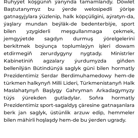
Ruhyýet köşgüniň ýanynda tamamlandy. Döwlet
Baştutanymyz bu ýerde welosipedli ýörişe
gatnaşyjylara ýüzlenip, halk köpçüligini, aýratyn-da,
ýaşlary mundan beýläk-de bedenterbiýe, sport
bilen yzygiderli meşgullanmaga çekmek,
jemgyýetde sagdyn durmuş ýörelgelerini
berkitmek boýunça toplumlaýyn işleri dowam
etdirmegiň zerurdygyny nygtady. Ministrler
Kabinetiniň agzalary ýurdumyzda giňden
bellenilýän Bütindünýä saglyk güni bilen hormatly
Prezidentimiz Serdar Berdimuhamedowy hem-de
türkmen halkynyň Milli Lideri, Türkmenistanyň Halk
Maslahatynyň Başlygy Gahryman Arkadagymyzy
tüýs ýürekden gutladylar. Soňra hormatly
Prezidentimiz sport-sagaldyş çäresine gatnaşanlara
berk jan saglyk, üstünlik arzuw edip, hemmeler
bilen mähirli hoşlaşdy hem-de bu ýerden ugrady.