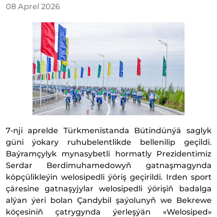
08 Aprel 2026
7-nji aprelde Türkmenistanda Bütindünýä saglyk
güni ýokary ruhubelentlikde bellenilip geçildi.
Baýramçylyk mynasybetli hormatly Prezidentimiz
Serdar Berdimuhamedowyň gatnaşmagynda
köpçülikleýin welosipedli ýöriş geçirildi. Irden sport
çäresine gatnaşyjylar welosipedli ýörişiň badalga
alýan ýeri bolan Çandybil şaýolunyň we Bekrewe
köçesiniň çatrygynda ýerleşýän «Welosiped»