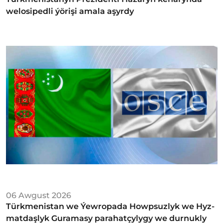
welosipedli ýörişi amala aşyrdy
06 Awgust 2026
Türkmenistan we Ýew­ro­pa­da Howp­suz­lyk we Hyz­
mat­daş­lyk Gu­ra­ma­sy­ parahatçylygy we durnukly