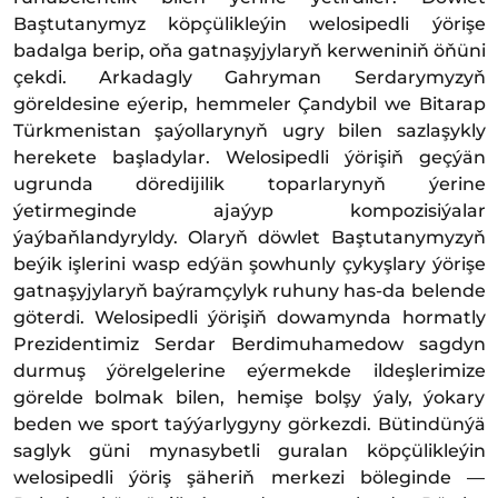
Baştutanymyz köpçülikleýin welosipedli ýörişe
badalga berip, oňa gatnaşyjylaryň kerweniniň öňüni
çekdi. Arkadagly Gahryman Serdarymyzyň
göreldesine eýerip, hemmeler Çandybil we Bitarap
Türkmenistan şaýollarynyň ugry bilen sazlaşykly
herekete başladylar. Welosipedli ýörişiň geçýän
ugrunda döredijilik toparlarynyň ýerine
ýetirmeginde ajaýyp kompozisiýalar
ýaýbaňlandyryldy. Olaryň döwlet Baştutanymyzyň
beýik işlerini wasp edýän şowhunly çykyşlary ýörişe
gatnaşyjylaryň baýramçylyk ruhuny has-da belende
göterdi. Welosipedli ýörişiň dowamynda hormatly
Prezidentimiz Serdar Berdimuhamedow sagdyn
durmuş ýörelgelerine eýermekde ildeşlerimize
görelde bolmak bilen, hemişe bolşy ýaly, ýokary
beden we sport taýýarlygyny görkezdi. Bütindünýä
saglyk güni mynasybetli guralan köpçülikleýin
welosipedli ýöriş şäheriň merkezi böleginde —