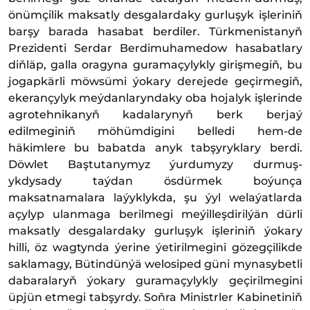
önümçilik maksatly desgalardaky gurluşyk işleriniň
barşy barada hasabat berdiler. Türkmenistanyň
Prezidenti Serdar Berdimuhamedow hasabatlary
diňläp, galla oragyna guramaçylykly girişmegiň, bu
jogapkärli möwsümi ýokary derejede geçirmegiň,
ekerançylyk meýdanlaryndaky oba hojalyk işlerinde
agrotehnikanyň kadalarynyň berk berjaý
edilmeginiň möhümdigini belledi hem-de
häkimlere bu babatda anyk tabşyryklary berdi.
Döwlet Baştutanymyz ýurdumyzy durmuş-
ykdysady taýdan ösdürmek boýunça
maksatnamalara laýyklykda, şu ýyl welaýatlarda
açylyp ulanmaga berilmegi meýilleşdirilýän dürli
maksatly desgalardaky gurluşyk işleriniň ýokary
hilli, öz wagtynda ýerine ýetirilmegini gözegçilikde
saklamagy, Bütindünýä welosiped güni mynasybetli
dabaralaryň ýokary guramaçylykly geçirilmegini
üpjün etmegi tabşyrdy. Soňra Ministrler Kabinetiniň