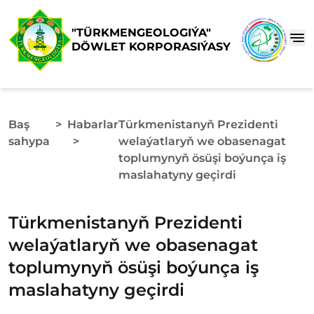
"TÜRKMENGEOLOGIÝA"
DÖWLET KORPORASIÝASY
Baş
>
Habarlar
Türkmenistanyň Prezidenti
sahypa
>
welaýatlaryň we obasenagat
toplumynyň ösüşi boýunça iş
maslahatyny geçirdi
Türkmenistanyň Prezidenti
welaýatlaryň we obasenagat
toplumynyň ösüşi boýunça iş
maslahatyny geçirdi