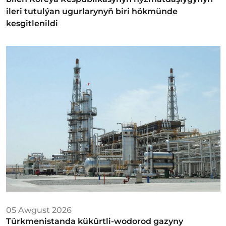
ileri tutulýan ugurlarynyň biri hökmünde
kesgitlenildi
05 Awgust 2026
Türkmenistanda kükürtli-wodorod gazyny