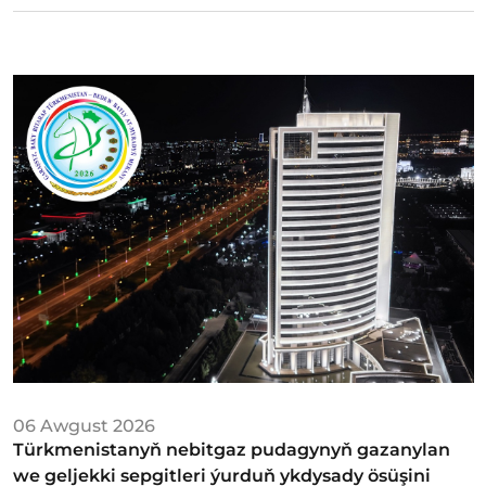
06 Awgust 2026
Türkmenistanyň nebitgaz pudagynyň gazanylan
we geljekki sepgitleri ýurduň ykdysady ösüşini