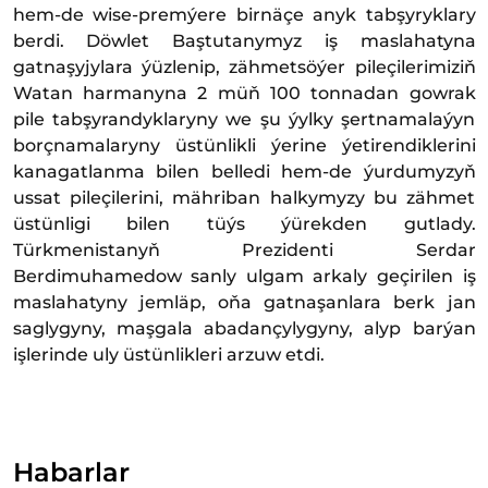
hem-de wise-premýere birnäçe anyk tabşyryklary
berdi. Döwlet Baştutanymyz iş maslahatyna
gatnaşyjylara ýüzlenip, zähmetsöýer pileçilerimiziň
Watan harmanyna 2 müň 100 tonnadan gowrak
pile tabşyrandyklaryny we şu ýylky şertnamalaýyn
borçnamalaryny üstünlikli ýerine ýetirendiklerini
kanagatlanma bilen belledi hem-de ýurdumyzyň
ussat pileçilerini, mähriban halkymyzy bu zähmet
üstünligi bilen tüýs ýürekden gutlady.
Türkmenistanyň Prezidenti Serdar
Berdimuhamedow sanly ulgam arkaly geçirilen iş
maslahatyny jemläp, oňa gatnaşanlara berk jan
saglygyny, maşgala abadançylygyny, alyp barýan
işlerinde uly üstünlikleri arzuw etdi.
Habarlar