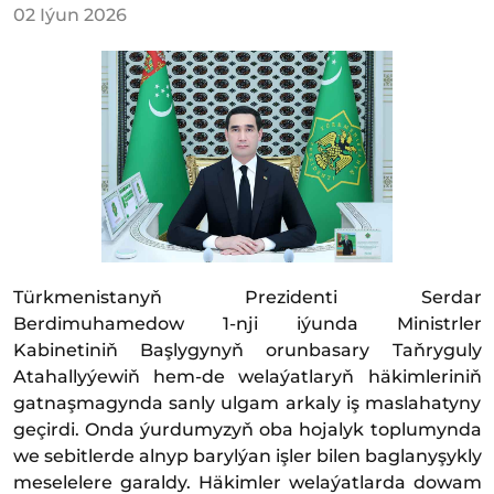
02 Iýun 2026
Türkmenistanyň Prezidenti Serdar
Berdimuhamedow 1-nji iýunda Ministrler
Kabinetiniň Başlygynyň orunbasary Taňryguly
Atahallyýewiň hem-de welaýatlaryň häkimleriniň
gatnaşmagynda sanly ulgam arkaly iş maslahatyny
geçirdi. Onda ýurdumyzyň oba hojalyk toplumynda
we sebitlerde alnyp barylýan işler bilen baglanyşykly
meselelere garaldy. Häkimler welaýatlarda dowam