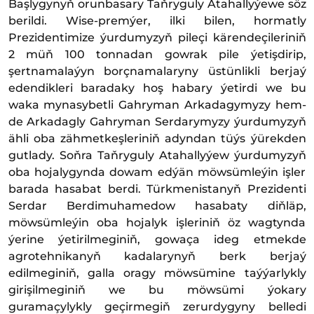
Başlygynyň orunbasary Taňryguly Atahallyýewe söz
berildi. Wise-premýer, ilki bilen, hormatly
Prezidentimize ýurdumyzyň pileçi kärendeçileriniň
2 müň 100 tonnadan gowrak pile ýetişdirip,
şertnamalaýyn borçnamalaryny üstünlikli berjaý
edendikleri baradaky hoş habary ýetirdi we bu
waka mynasybetli Gahryman Arkadagymyzy hem-
de Arkadagly Gahryman Serdarymyzy ýurdumyzyň
ähli oba zähmetkeşleriniň adyndan tüýs ýürekden
gutlady. Soňra Taňryguly Atahallyýew ýurdumyzyň
oba hojalygynda dowam edýän möwsümleýin işler
barada hasabat berdi. Türkmenistanyň Prezidenti
Serdar Berdimuhamedow hasabaty diňläp,
möwsümleýin oba hojalyk işleriniň öz wagtynda
ýerine ýetirilmeginiň, gowaça ideg etmekde
agrotehnikanyň kadalarynyň berk berjaý
edilmeginiň, galla oragy möwsümine taýýarlykly
girişilmeginiň we bu möwsümi ýokary
guramaçylykly geçirmegiň zerurdygyny belledi