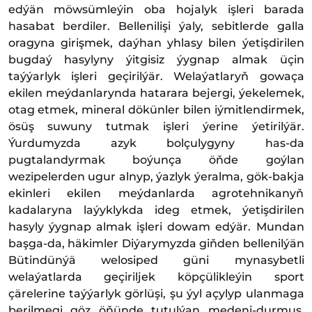
edýän möwsümleýin oba hojalyk işleri barada
hasabat berdiler. Bellenilişi ýaly, sebitlerde galla
oragyna girişmek, daýhan yhlasy bilen ýetişdirilen
bugdaý hasylyny ýitgisiz ýygnap almak üçin
taýýarlyk işleri geçirilýär. Welaýatlaryň gowaça
ekilen meýdanlarynda hatarara bejergi, ýekelemek,
otag etmek, mineral dökünler bilen iýmitlendirmek,
ösüş suwuny tutmak işleri ýerine ýetirilýär.
Ýurdumyzda azyk bolçulygyny has-da
pugtalandyrmak boýunça öňde goýlan
wezipelerden ugur alnyp, ýazlyk ýeralma, gök-bakja
ekinleri ekilen meýdanlarda agrotehnikanyň
kadalaryna laýyklykda ideg etmek, ýetişdirilen
hasyly ýygnap almak işleri dowam edýär. Mundan
başga-da, häkimler Diýarymyzda giňden bellenilýän
Bütindünýä welosiped güni mynasybetli
welaýatlarda geçiriljek köpçülikleýin sport
çärelerine taýýarlyk görlüşi, şu ýyl açylyp ulanmaga
berilmegi göz öňünde tutulýan medeni-durmuş,