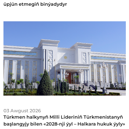
üpjün etmegiň binýadydyr
03 Awgust 2026
Türkmen halkynyň Milli Lideriniň Türkmenistanyň
başlangyjy bilen «2028-nji ýyl – Halkara hukuk ýyly»