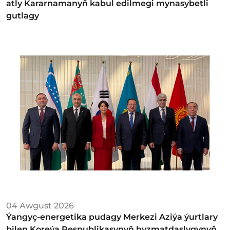
atly Kararnamanyň kabul edilmegi mynasybetli
gutlagy
04 Awgust 2026
Ýangyç-energetika pudagy Merkezi Aziýa ýurtlary
bilen Koreýa Respublikasynyň hyzmatdaşlygynyň