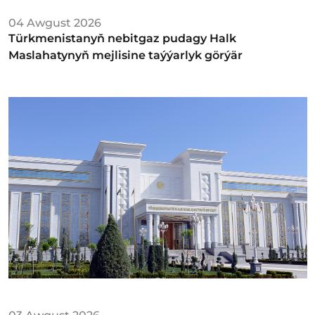
04 Awgust 2026
Türkmenistanyň nebitgaz pudagy Halk
Maslahatynyň mejlisine taýýarlyk görýär