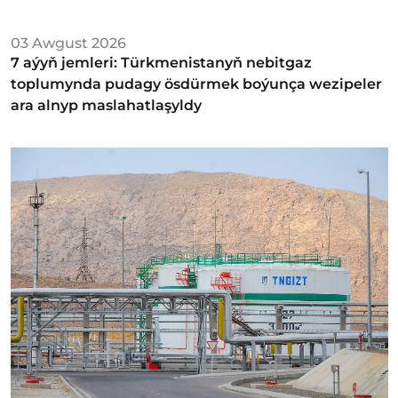
03 Awgust 2026
7 aýyň jemleri: Türkmenistanyň nebitgaz
toplumynda pudagy ösdürmek boýunça wezipeler
ara alnyp maslahatlaşyldy