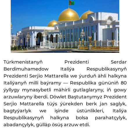
Türkmenistanyň Prezidenti Serdar
Berdimuhamedow Italiýa Respublikasynyň
Prezidenti Serjio Mattarella we ýurduň ähli halkyna
Italiýanyň milli baýramy — Respublika gününiň 80
ýyllygy mynasybetli mähirli gutlaglaryny, iň gowy
arzuwlaryny iberdi. Döwlet Baştutanymyz Prezident
Serjio Mattarella tüýs ýürekden berk jan saglyk,
bagtyýarlyk we işinde üstünlikleri, Italiýa
Respublikasynyň halkyna bolsa parahatçylyk,
abadançylyk, gülläp ösüş arzuw etdi.