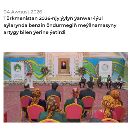
04 Awgust 2026
Türkmenistan 2026-njy ýylyň ýanwar-iýul
aýlarynda benzin öndürmegiň meýilnamasyny
artygy bilen ýerine ýetirdi