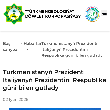
"TÜRKMENGEOLOGIÝA"
DÖWLET KORPORASIÝASY
Baş
>
Habarlar
Türkmenistanyň Prezidenti
sahypa
>
Italiýanyň Prezidentini
Respublika güni bilen gutlady
Türkmenistanyň Prezidenti
Italiýanyň Prezidentini Respublika
güni bilen gutlady
02 Iýun 2026