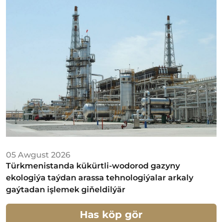
05 Awgust 2026
Türkmenistanda kükürtli-wodorod gazyny
ekologiýa taýdan arassa tehnologiýalar arkaly
gaýtadan işlemek giňeldilýär
Has köp gör