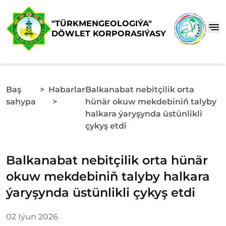
"TÜRKMENGEOLOGIÝA"
DÖWLET KORPORASIÝASY
Baş
>
Habarlar
Balkanabat nebitçilik orta
sahypa
>
hünär okuw mekdebiniň talyby
halkara ýaryşynda üstünlikli
çykyş etdi
Balkanabat nebitçilik orta hünär
okuw mekdebiniň talyby halkara
ýaryşynda üstünlikli çykyş etdi
02 Iýun 2026