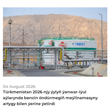
04 Awgust 2026
Türkmenistan 2026-njy ýylyň ýanwar-iýul
aýlarynda benzin öndürmegiň meýilnamasyny
artygy bilen ýerine ýetirdi