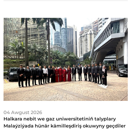
04 Awgust 2026
Halkara nebit we gaz uniwersitetiniň talyplary
Malaýziýada hünär kämilleşdiriş okuwyny geçdiler