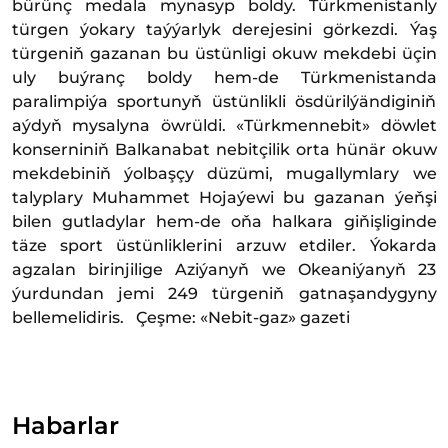
bürünç medala mynasyp boldy. Türkmenistanly
türgen ýokary taýýarlyk derejesini görkezdi. Ýaş
türgeniň gazanan bu üstünligi okuw mekdebi üçin
uly buýranç boldy hem-de Türkmenistanda
paralimpiýa sportunyň üstünlikli ösdürilýändiginiň
aýdyň mysalyna öwrüldi. «Türkmennebit» döwlet
konserniniň Balkanabat nebitçilik orta hünär okuw
mekdebiniň ýolbaşçy düzümi, mugallymlary we
talyplary Muhammet Hojaýewi bu gazanan ýeňşi
bilen gutladylar hem-de oňa halkara giňişliginde
täze sport üstünliklerini arzuw etdiler. Ýokarda
agzalan birinjilige Aziýanyň we Okeaniýanyň 23
ýurdundan jemi 249 türgeniň gatnaşandygyny
bellemelidiris. Çeşme: «Nebit-gaz» gazeti
Habarlar