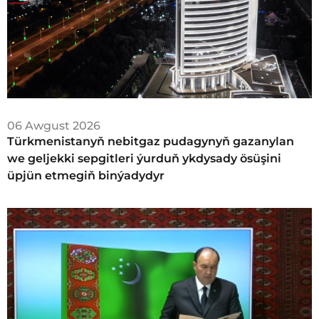
06 Awgust 2026
Türkmenistanyň nebitgaz pudagynyň gazanylan
we geljekki sepgitleri ýurduň ykdysady ösüşini
üpjün etmegiň binýadydyr