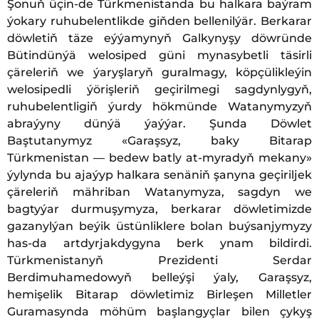
Şonuň üçin-de Türkmenistanda bu halkara baýram
ýokary ruhubelentlikde giňden bellenilýär. Berkarar
döwletiň täze eýýamynyň Galkynyşy döwründe
Bütindünýä welosiped güni mynasybetli täsirli
çäreleriň we ýaryşlaryň guralmagy, köpçülikleýin
welosipedli ýörişleriň geçirilmegi sagdynlygyň,
ruhubelentligiň ýurdy hökmünde Watanymyzyň
abraýyny dünýä ýaýýar. Şunda Döwlet
Baştutanymyz «Garaşsyz, baky Bitarap
Türkmenistan — bedew batly at-myradyň mekany»
ýylynda bu ajaýyp halkara senäniň şanyna geçiriljek
çäreleriň mähriban Watanymyza, sagdyn we
bagtyýar durmuşymyza, berkarar döwletimizde
gazanylýan beýik üstünliklere bolan buýsanjymyzy
has-da artdyrjakdygyna berk ynam bildirdi.
Türkmenistanyň Prezidenti Serdar
Berdimuhamedowyň belleýşi ýaly, Garaşsyz,
hemişelik Bitarap döwletimiz Birleşen Milletler
Guramasynda möhüm başlangyçlar bilen çykyş