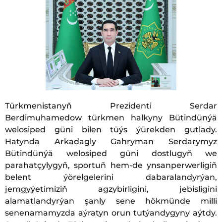
Türkmenistanyň Prezidenti Serdar
Berdimuhamedow türkmen halkyny Bütindünýä
welosiped güni bilen tüýs ýürekden gutlady.
Hatynda Arkadagly Gahryman Serdarymyz
Bütindünýä welosiped güni dostlugyň we
parahatçylygyň, sportuň hem-de ynsanperwerligiň
belent ýörelgelerini dabaralandyrýan,
jemgyýetimiziň agzybirligini, jebisligini
alamatlandyrýan şanly sene hökmünde milli
senenamamyzda aýratyn orun tutýandygyny aýtdy.