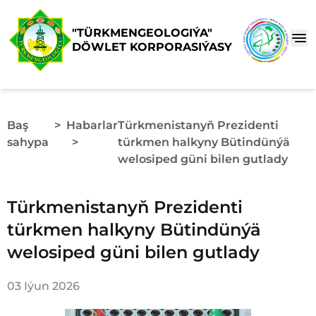
"TÜRKMENGEOLOGIÝA"
DÖWLET KORPORASIÝASY
Baş
>
Habarlar
Türkmenistanyň Prezidenti
sahypa
>
türkmen halkyny Bütindünýä
welosiped güni bilen gutlady
Türkmenistanyň Prezidenti
türkmen halkyny Bütindünýä
welosiped güni bilen gutlady
03 Iýun 2026