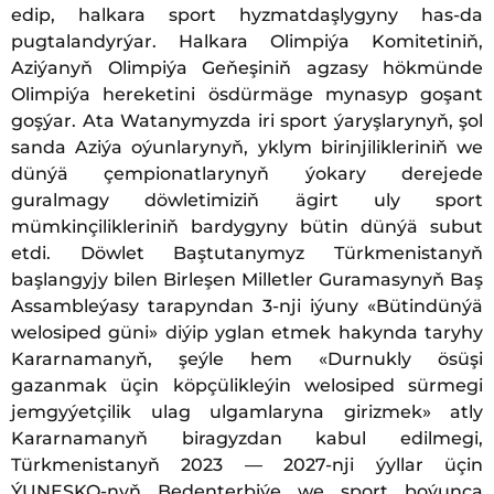
edip, halkara sport hyzmatdaşlygyny has-da
pugtalandyrýar. Halkara Olimpiýa Komitetiniň,
Aziýanyň Olimpiýa Geňeşiniň agzasy hökmünde
Olimpiýa hereketini ösdürmäge mynasyp goşant
goşýar. Ata Watanymyzda iri sport ýaryşlarynyň, şol
sanda Aziýa oýunlarynyň, yklym birinjilikleriniň we
dünýä çempionatlarynyň ýokary derejede
guralmagy döwletimiziň ägirt uly sport
mümkinçilikleriniň bardygyny bütin dünýä subut
etdi. Döwlet Baştutanymyz Türkmenistanyň
başlangyjy bilen Birleşen Milletler Guramasynyň Baş
Assambleýasy tarapyndan 3-nji iýuny «Bütindünýä
welosiped güni» diýip yglan etmek hakynda taryhy
Kararnamanyň, şeýle hem «Durnukly ösüşi
gazanmak üçin köpçülikleýin welosiped sürmegi
jemgyýetçilik ulag ulgamlaryna girizmek» atly
Kararnamanyň biragyzdan kabul edilmegi,
Türkmenistanyň 2023 — 2027-nji ýyllar üçin
ÝUNESKO-nyň Bedenterbiýe we sport boýunça