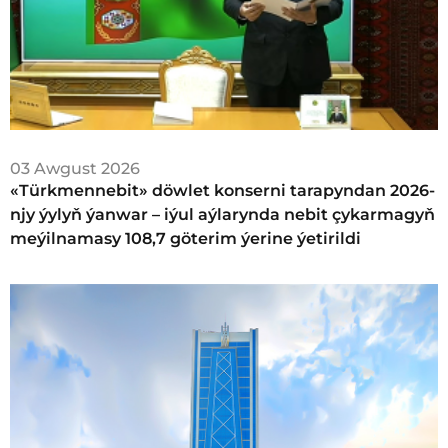
03 Awgust 2026
«Türkmennebit» döwlet konserni tarapyndan 2026-
njy ýylyň ýanwar – iýul aýlarynda nebit çykarmagyň
meýilnamasy 108,7 göterim ýerine ýetirildi