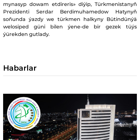
mynasyp dowam etdireris» diýip, Türkmenistanyň
Prezidenti Serdar Berdimuhamedow Hatynyň
soňunda ýazdy we türkmen halkyny Bütindünýä
welosiped güni bilen ýene-de bir gezek tüýs
ýürekden gutlady.
Habarlar