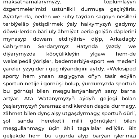
maksatnamalarymyzy, toplumlaýyn
özgertmelerimizi üstünlikli durmuşa geçirýäris.
Aýratyn-da, beden we ruhy taýdan sagdyn nesilleri
terbiýeläp ýetişdirmek ýaly halkymyzyň gadymy
döwürlerden bäri uly ähmiýet berip gelýän däplerini
mynasyp dowam etdirýäris» diýp, Arkadagly
Gahryman Serdarymyz Hatynda ýazdy we
diýarymyzda köpçülikleýin ylgaw hem-de
welosipedli ýörişler, bedenterbiýe-sport we medeni
çäreler yzygiderli geçirilýändigini aýtdy. «Welosiped
sporty hem ynsan saglygyna oňyn täsir edýän
sportuň netijeli görnüşi bolup, ýurdumyzda sportuň
bu görnüşi bilen meşgullanýanlaryň sany barha
artýar. Ata Watanymyzyň aýdyň geljegi bolan
ýaşlarymyzyň ýaramaz endiklerden daşda durmagy,
zähmet bilen dynç alşy utgaşdyrmagy, sportuň dürli,
şol sanda hereketli milli görnüşleri bilen
meşgullanmagy üçin ähli tagallalar edilýär. Biz
geljekde hem bu ugurda alyp barýan işlerimizi