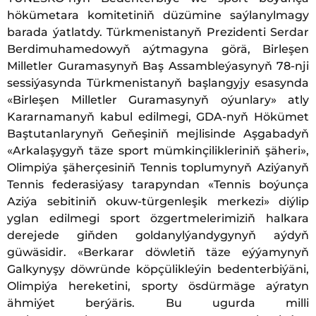
hökümetara komitetiniň düzümine saýlanylmagy
barada ýatlatdy. Türkmenistanyň Prezidenti Serdar
Berdimuhamedowyň aýtmagyna görä, Birleşen
Milletler Guramasynyň Baş Assambleýasynyň 78-nji
sessiýasynda Türkmenistanyň başlangyjy esasynda
«Birleşen Milletler Guramasynyň oýunlary» atly
Kararnamanyň kabul edilmegi, GDA-nyň Hökümet
Baştutanlarynyň Geňeşiniň mejlisinde Aşgabadyň
«Arkalaşygyň täze sport mümkinçilikleriniň şäheri»,
Olimpiýa şäherçesiniň Tennis toplumynyň Aziýanyň
Tennis federasiýasy tarapyndan «Tennis boýunça
Aziýa sebitiniň okuw-türgenleşik merkezi» diýlip
yglan edilmegi sport özgertmelerimiziň halkara
derejede giňden goldanylýandygynyň aýdyň
güwäsidir. «Berkarar döwletiň täze eýýamynyň
Galkynyşy döwründe köpçülikleýin bedenterbiýäni,
Olimpiýa hereketini, sporty ösdürmäge aýratyn
ähmiýet berýäris. Bu ugurda milli