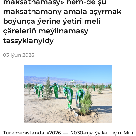
maksatnamasy» hem-de şu
maksatnamany amala aşyrmak
boýunça ýerine ýetirilmeli
çäreleriň meýilnamasy
tassyklanyldy
03 Iýun 2026
Türkmenistanda «2026 — 2030-njy ýyllar üçin Milli