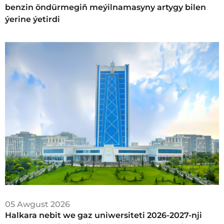
benzin öndürmegiň meýilnamasyny artygy bilen
ýerine ýetirdi
05 Awgust 2026
Halkara nebit we gaz uniwersiteti 2026-2027-nji