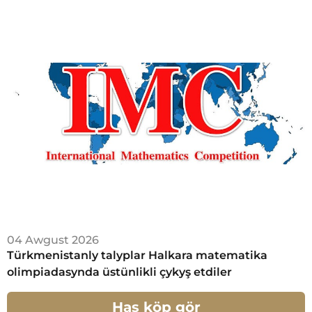
04 Awgust 2026
Türkmenistanly talyplar Halkara matematika
olimpiadasynda üstünlikli çykyş etdiler
Has köp gör