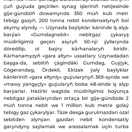
çuň guýuda geçirilen synag işleriniň netijesinde
gije-gündiziň dowamynda 350 müň kub metr
tebigy gazyň, 200 tonna nebit kondensatynyň bol
akymy alyndy. — Uzy­na­da baýlyklar käninde iş alyp
barýan «Gumdagnebit» nebitgaz çykaryş
müdirligimiz geçen asyryň 50-nji ýyllarynda
döredilip, ol baýry kärhanalaryň biridir.
Kärhanamyzyň «gara altyn» ussatlary Uzynadadan
başga-da, sebitiň çägindäki Gumdag, Guýjyk,
Gögerendag, Ördekli, Ekizak ýaly baýlyklar
känleriniň «gara altynly» guýularynyň 369-synda we
«mawy ýangyçly» guýularyň bolsa 48-sinde iş alyp
barýarlar. Häzirki wagtda müdirligimiz boýunça
nebitgaz ýataklaryndan ortaça bir gije-gündizde 2
müň tonna nebit we 1 million kub metre golaý
tebigy gaz çykarylýar. Täze desga gurulmazdan ozal
sebitden alynýan gazdan nebit kondensatly
garyndyny saýlamak we arassalamak üçin turba