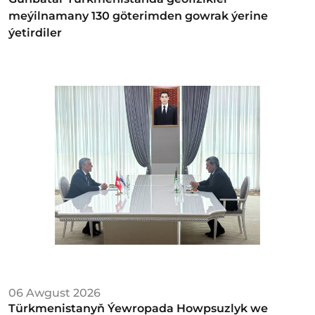
meýilnamany 130 göterimden gowrak ýerine
ýetirdiler
06 Awgust 2026
Türkmenistanyň Ýewropada Howpsuzlyk we