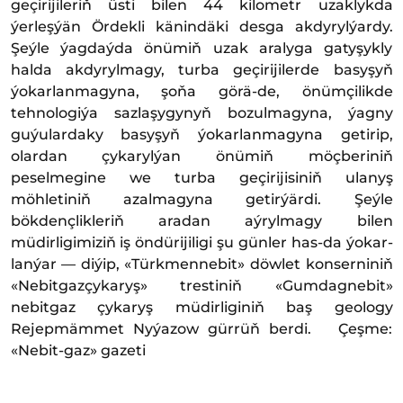
geçirijileriň üsti bilen 44 kilometr uzaklykda
ýerleşýän Ördekli känindäki desga akdyrylýardy.
Şeýle ýagdaýda önümiň uzak aralyga gatyşykly
halda akdyrylmagy, turba geçirijilerde basyşyň
ýokarlanmagyna, şoňa görä-de, önümçilikde
tehnologiýa sazlaşygynyň bozulmagyna, ýagny
guýulardaky basyşyň ýokarlanmagyna getirip,
olardan çykarylýan önümiň möçberiniň
peselmegine we turba geçirijisiniň ulanyş
möhletiniň azalmagyna getirýärdi. Şeýle
bökdençlikleriň aradan aýrylmagy bilen
müdirligimiziň iş öndürijiligi şu günler has-da ýo­kar­
lan­ýar — di­ýip, «Türk­men­ne­bit» döwlet konserniniň
«Nebitgazçykaryş» trestiniň «Gumdagnebit»
nebitgaz çykaryş müdirliginiň baş geology
Rejepmämmet Nyýazow gürrüň berdi. Çeşme:
«Nebit-gaz» gazeti