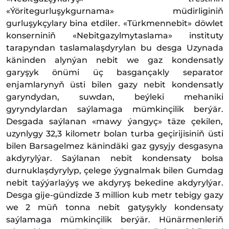
«Ýöritegurluşykgurnama» müdirliginiň
gurluşykçylary bina etdiler. «Türkmennebit» döwlet
konserniniň «Nebitgazylmytaslama» instituty
tarapyndan taslamalaşdyrylan bu desga Uzynada
käninden alynýan nebit we gaz kondensatly
garyşyk önümi üç basgançakly separator
enjamlarynyň üsti bilen gazy nebit kondensatly
garyndydan, suwdan, beýleki mehaniki
gyryndylardan saýlamaga mümkinçilik berýär.
Desgada saýlanan «mawy ýangyç» täze çekilen,
uzynlygy 32,3 kilometr bolan turba geçirijisiniň üsti
bilen Barsagelmez känindäki gaz gysyjy desgasyna
akdyrylýar. Saýlanan nebit kondensaty bolsa
durnuklaşdyrylyp, çelege ýygnalmak bilen Gumdag
nebit taýýarlaýyş we akdyryş bekedine akdyrylýar.
Desga gije-gündizde 3 million kub metr tebigy gazy
we 2 müň tonna nebit gatyşykly kondensaty
saýlamaga mümkinçilik berýär. Hünärmenleriň