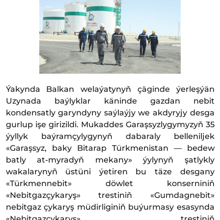
Ýakynda Balkan welaýatynyň çäginde ýerleşýän
Uzynada baýlyklar käninde gazdan nebit
kondensatly garyndyny saýlaýjy we akdyryjy desga
gurlup işe girizildi. Mukaddes Garaşsyzlygymyzyň 35
ýyllyk baýramçylygynyň dabaraly belleniljek
«Garaşsyz, ba­ky Bi­ta­rap Türk­me­nis­tan — bedew
batly at-myradyň mekany» ýylynyň şatlykly
wakalarynyň üstüni ýetiren bu täze desgany
«Türkmennebit» döwlet konserniniň
«Nebitgazçykaryş» trestiniň «Gumdagnebit»
nebitgaz çykaryş müdirliginiň buýurmasy esasynda
«Nebitgazçykaryş» trestiniň