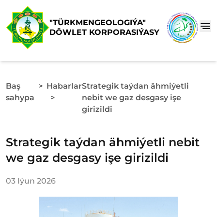
"TÜRKMENGEOLOGIÝA"
DÖWLET KORPORASIÝASY
Baş
>
Habarlar
Strategik taýdan ähmiýetli
sahypa
>
nebit we gaz desgasy işe
girizildi
Strategik taýdan ähmiýetli nebit
we gaz desgasy işe girizildi
03 Iýun 2026