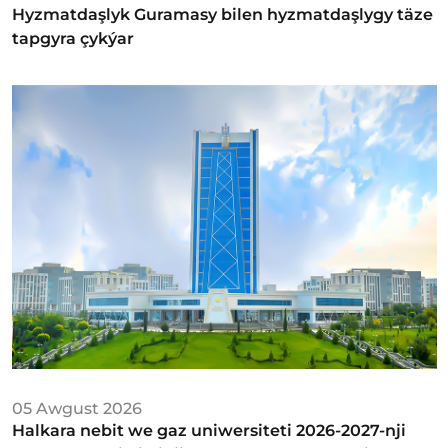
Hyzmatdaşlyk Guramasy bilen hyzmatdaşlygy täze
tapgyra çykýar
05 Awgust 2026
Halkara nebit we gaz uniwersiteti 2026-2027-nji