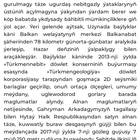
gurulmagy täze ugurdaş nebitgazly ýataklarynyň
üstüniň açylmagyna ýakyndan ýardam berer we
köp babatda ykdysady bähbitli mümkinçiliklere giň
ýol açar. Ýeri gelende aýtsak, Uzynada baýlyklar
käni Balkan welaýatynyň merkezi Balkanabat
şäherinden 78 kilometr günorta-günbatar aralykda
ýerleşip, Hazar deňziniň ýalpaklygy bilen
araçäkleşýär. Baýlyklar käninde 2013-nji ýylda
«Türkmennebit» döwlet konserniniň buýurmasy
esasynda «Türkmengeologiýa» döwlet
korporasiýasy tarapyndan goşmaça 2D seýsmiki
barlaglar geçirilip, onuň ortaça ölçegleri, umumy
meýdany, uglewodorod gorlary barada
maglumatlar alyndy. Alnan maglumatlaryň
netijesinde, Gahryman Arkadagymyzyň tagallasy
bilen Hytaý Halk Respublikasyndan satyn alnan
täze, kuwwatly buraw desgasynyň güýji bilen bu
meýdançada 2017-nji ýylda 7-nji gözleg guýusy 7
müň 150 metr çuňluga burawlandy. Sebitde ilkinji iň