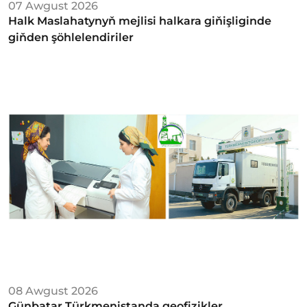
07 Awgust 2026
Halk Maslahatynyň mejlisi halkara giňişliginde
giňden şöhlelendiriler
08 Awgust 2026
Günbatar Türkmenistanda geofizikler