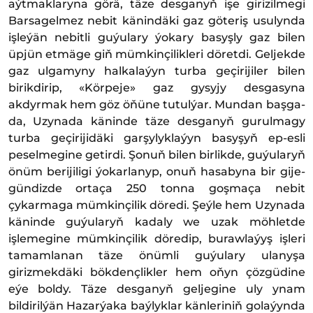
aýtmaklaryna görä, täze desganyň işe girizilmegi
Barsagelmez nebit känindäki gaz göteriş usulynda
işleýän nebitli guýulary ýokary basyşly gaz bilen
üpjün etmäge giň mümkinçilikleri döretdi. Geljekde
gaz ulgamyny halkalaýyn turba geçirijiler bilen
birikdirip, «Körpeje» gaz gysyjy desgasyna
akdyrmak hem göz öňüne tutulýar. Mundan başga-
da, Uzynada käninde täze desganyň gurulmagy
turba geçirijidäki garşylyklaýyn basyşyň ep-esli
peselmegine getirdi. Şonuň bilen birlikde, guýularyň
önüm berijiligi ýokarlanyp, onuň hasabyna bir gije-
gündizde ortaça 250 tonna goşmaça nebit
çykarmaga mümkinçilik döredi. Şeýle hem Uzynada
käninde guýularyň kadaly we uzak möhletde
işlemegine mümkinçilik döredip, burawlaýyş işleri
tamamlanan täze önümli guýulary ulanyşa
girizmekdäki bökdençlikler hem oňyn çözgüdine
eýe boldy. Täze desganyň geljegine uly ynam
bildirilýän Hazarýaka baýlyklar känleriniň golaýynda