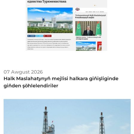
07 Awgust 2026
Halk Maslahatynyň mejlisi halkara giňişliginde
giňden şöhlelendiriler