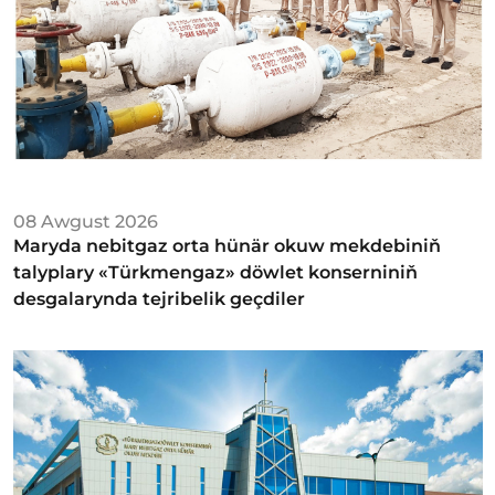
08 Awgust 2026
Maryda nebitgaz orta hünär okuw mekdebiniň
talyplary «Türkmengaz» döwlet konserniniň
desgalarynda tejribelik geçdiler