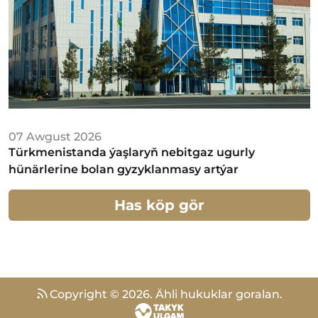
07 Awgust 2026
Türkmenistanda ýaşlaryň nebitgaz ugurly
hünärlerine bolan gyzyklanmasy artýar
Has köp gör
Copyright ©
2026
.
Ähli hukuklar goralan.