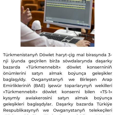
Türkmenistanyň Döwlet haryt-çig mal birasynda 3-
nji iýunda geçirilen birža söwdalarynda daşarky
bazarda «Türkmennebit» döwlet konserniniň
önümlerini satyn almak boýunça geleşikler
baglaşyldy. Owganystanyň we Birleşen Arap
Emirlikleriniň (BAE) işewür toparlarynyň wekilleri
«Türkmennebit» döwlet konserni bilen «TS-1»
kysymly awiakerosini satyn almak boýunça
geleşikleri baglaşdylar. Daşarky bazarda Türkiýe
Respublikasynyň we Owganystanyň telekeçileri