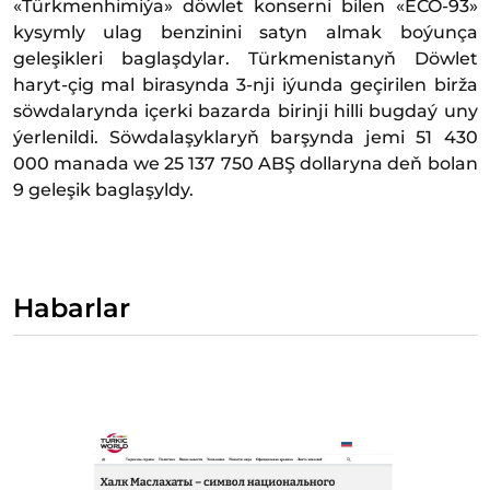
«Türkmenhimiýa» döwlet konserni bilen «ECO-93»
kysymly ulag benzinini satyn almak boýunça
geleşikleri baglaşdylar. Türkmenistanyň Döwlet
haryt-çig mal birasynda 3-nji iýunda geçirilen birža
söwdalarynda içerki bazarda birinji hilli bugdaý uny
ýerlenildi. Söwdalaşyklaryň barşynda jemi 51 430
000 manada we 25 137 750 ABŞ dollaryna deň bolan
9 geleşik baglaşyldy.
Habarlar