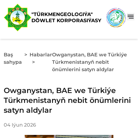
"TÜRKMENGEOLOGIÝA"
DÖWLET KORPORASIÝASY
Baş
>
Habarlar
Owganystan, BAE we Türkiýe
sahypa
>
Türkmenistanyň nebit
önümlerini satyn aldylar
Owganystan, BAE we Türkiýe
Türkmenistanyň nebit önümlerini
satyn aldylar
04 Iýun 2026