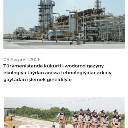
05 Awgust 2026
Türkmenistanda kükürtli-wodorod gazyny
ekologiýa taýdan arassa tehnologiýalar arkaly
gaýtadan işlemek giňeldilýär