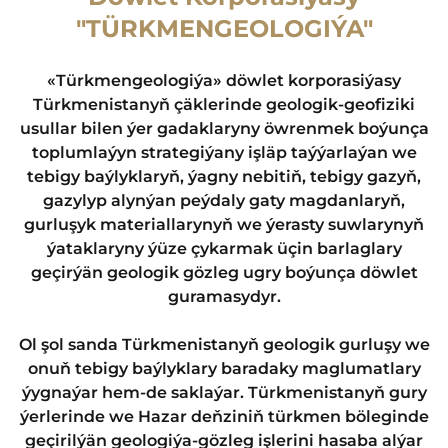
"TÜRKMENGEOLOGIÝA"
«Türkmengeologiýa» döwlet korporasiýasy
Türkmenistanyň çäklerinde geologik-geofiziki
usullar bilen ýer gadaklaryny öwrenmek boýunça
toplumlaýyn strategiýany işläp taýýarlaýan we
tebigy baýlyklaryň, ýagny nebitiň, tebigy gazyň,
gazylyp alynýan peýdaly gaty magdanlaryň,
gurluşyk materiallarynyň we ýerasty suwlarynyň
ýataklaryny ýüze çykarmak üçin barlaglary
geçirýän geologik gözleg ugry boýunça döwlet
guramasydyr.
Ol şol sanda Türkmenistanyň geologik gurluşy we
onuň tebigy baýlyklary baradaky maglumatlary
ýygnaýar hem-de saklaýar. Türkmenistanyň gury
ýerlerinde we Hazar deňziniň türkmen böleginde
geçirilýän geologiýa-gözleg işlerini hasaba alýar