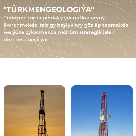
"TÜRKMENGEOLOGIÝA"
Türkmen topragyndaky ýer gatlaklaryny
öwrenmekde, tebigy baýlyklary gözläp tapmakda
we ýüze çykarmakda möhüm strategik işleri
durmuşa geçirýär