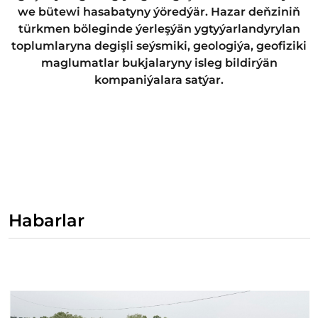
we bütewi hasabatyny ýöredýär. Hazar deňziniň
türkmen böleginde ýerleşýän ygtyýarlandyrylan
toplumlaryna degişli seýsmiki, geologiýa, geofiziki
maglumatlar bukjalaryny isleg bildirýän
kompaniýalara satýar.
Habarlar