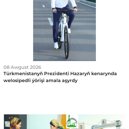
08 Awgust 2026
Türkmenistanyň Prezidenti Hazaryň kenarynda
welosipedli ýörişi amala aşyrdy