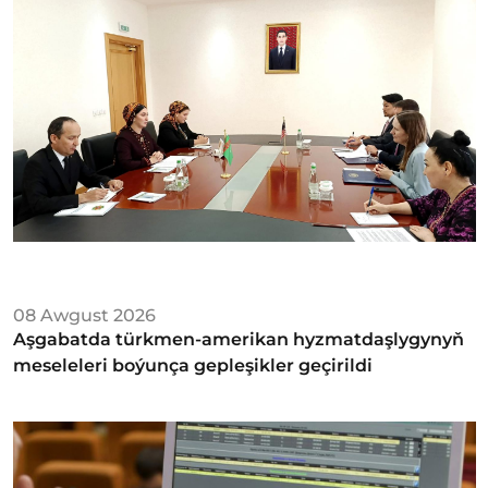
08 Awgust 2026
Aşgabatda türkmen-amerikan hyzmatdaşlygynyň
meseleleri boýunça gepleşikler geçirildi