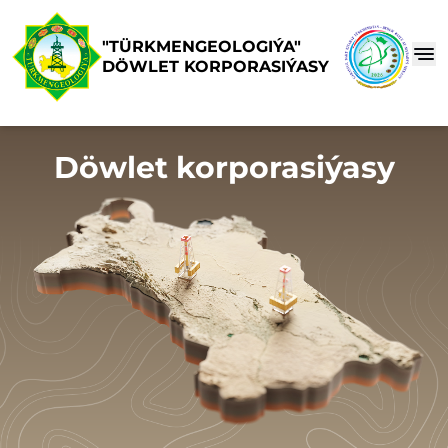
"TÜRKMENGEOLOGIÝA"
DÖWLET KORPORASIÝASY
Döwlet korporasiýasy