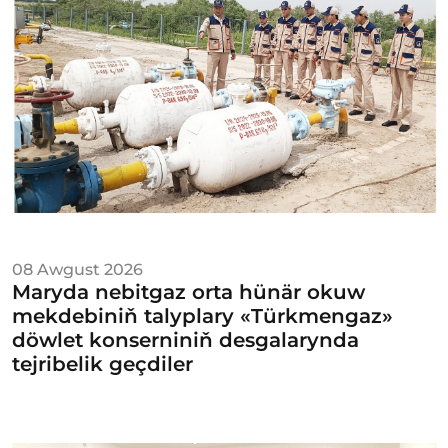
08 Awgust 2026
Maryda nebitgaz orta hünär okuw
mekdebiniň talyplary «Türkmengaz»
döwlet konserniniň desgalarynda
tejribelik geçdiler