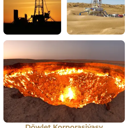
Döwlet Korporasiýasy