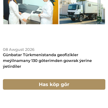
08 Awgust 2026
Günbatar Türkmenistanda geofizikler
meýilnamany 130 göterimden gowrak ýerine
ýetirdiler
Has köp gör