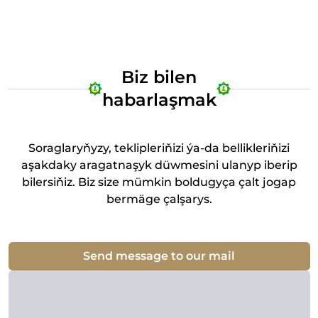
Biz bilen
habarlaşmak
Soraglaryňyzy, teklipleriňizi ýa-da bellikleriňizi
aşakdaky aragatnaşyk düwmesini ulanyp iberip
bilersiňiz. Biz size mümkin boldugyça çalt jogap
bermäge çalşarys.
Send message to our mail