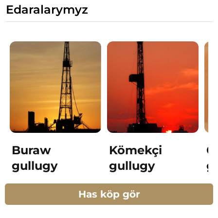
Edaralarymyz
Buraw
Kömekçi
G
gullugy
gullugy
g
Has köp gör