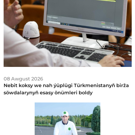
08 Awgust 2026
Nebit koksy we nah ýüplügi Türkmenistanyň birža
söwdalarynyň esasy önümleri boldy