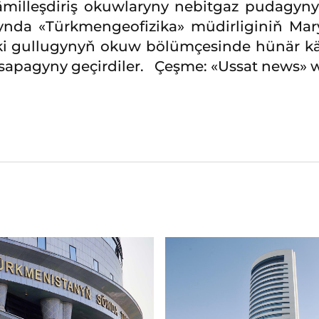
ämilleşdiriş okuwlaryny nebitgaz pudagyn
akynda «Türkmengeofizika» müdirliginiň M
i gullugynyň okuw bölümçesinde hünär käm
sapagyny geçirdiler. Çeşme: «Ussat news» 