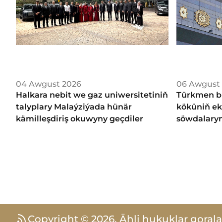
04 Awgust 2026
06 Awgust
Halkara nebit we gaz uniwersitetiniň
Türkmen b
talyplary Malaýziýada hünär
köküniň ek
kämilleşdiriş okuwyny geçdiler
söwdalarynd
Copyright ©
2026
.
Ähli hukuklar gorala