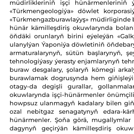
müdirlikleriniň işçi hünärmenleriniň ý
«Türkmengeologiýa» döwlet korporasi
«Türkmengazburawlaýyş» müdirliginde b
hünär kämilleşdiriş okuwlarynda bol
öňdäki orunlaryň birini eýeleýän «Gal
ulanylýan Ýaponiýa döwletiniň öňdebar
armaturalarynyň, sütün başlarynyň, ş
tehnologiýasy ýerasty enjamlarynyň tehn
buraw desgalary, şolaryň kömegi arka
burawlamak dogrusynda hem giňişleýi
otagy-da degişli gurallar, gollanmal
okuwlarynda işçi-hünärmenler önümçilik
howpsuz ulanmagyň kadalary bilen giňd
ozal nebitgaz senagatynyň edara-kä
hünärmenler. Şoňa görä, mugallymla
dagynyň geçirýän kämilleşdiriş oku