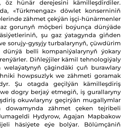
, öz hünär derejesini kämilleşdirdiler.
nda, «Türkmengaz» döwlet konserniniň
lerinde zähmet çekýän işçi-hünärmenler
 gaz gorunyň möçberi boýunça dünýäde
äsiýetleriniň, şu gaz ýatagynda giňden
e sorujy-gysyjy turbalarynyň, çüwdürim
ň dünýä belli kompaniýalarynyň ýokary
nýärler. Diňleýjiler kämil tehnologiýaly
n welaýatynyň çägindäki çuň burawlary
ehniki howpsuzlyk we zähmeti goramak
dyr. Şu otagda geçilýän kämilleşdiriş
we dogry berjaý etmegiň, iş gurallaryny
şdiriş okuwlaryny geçirýän mugallymlar
yň dowamynda zähmet çeken tejribeli
 Jumageldi Hydyrow, Agajan Mapbakow
eli häsiýete eýe bolýar. Bölümçäniň