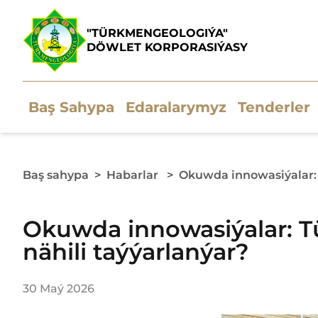
"TÜRKMENGEOLOGIÝA"
DÖWLET KORPORASIÝASY
Baş Sahypa
Edaralarymyz
Tenderler
Baş sahypa
>
Habarlar
>
Okuwda innowasiýalar:
Okuwda innowasiýalar: 
nähili taýýarlanýar?
30 Maý 2026