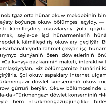
nebitgaz orta hünär okuw mekdebiniň bin
laýaty boýunça okuw bölümçesi açyldy. —
li kämilleşdiriş okuwlaryny ýola goýd
amak, şeýle-de işçi hünärmenleriň hü
hepdelik kämilleşdiriş okuwlary geçilýär.
-kärhanalarynda zähmet çekýän işçi hünärm
larymyz dünýäniň ösen döwletleriniň önü
 «Galkynyş» gaz käniniň maketi, interaktiw t
jamlaşdyrylan. Biz bölümçämize hünärini k
çirýäris. Şol okuw sapaklary internet ulg
«Türkmengaz» döwlet konserniniň okuw m
row gürrüň berýär. Okuw bölümçesinde «G
a-da «Türkmengaz» döwlet konserniniň «Ma
şeýle hem «Türkmengazüpjünçilik» birl