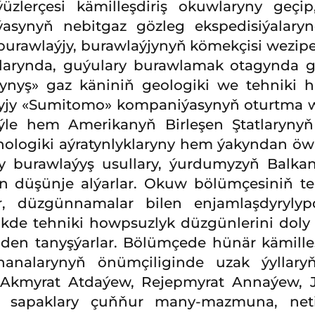
üzlerçesi kämilleşdiriş okuwlaryny geçip
ýasynyň nebitgaz gözleg ekspedisiýalary
urawlaýjy, burawlaýjynyň kömekçisi wezipe
anlarynda, guýulary burawlamak otagynda
kynyş» gaz käniniň geologiki we tehniki h
yjy «Sumitomo» kompaniýasynyň oturtma w
eýle hem Amerikanyň Birleşen Ştatlaryny
ologiki aýratynlyklaryny hem ýakyndan öwre
ly burawlaýyş usullary, ýurdumyzyň Balka
n düşünje alýarlar. Okuw bölümçesiniň t
ar, düzgünnamalar bilen enjamlaşdyrylyp
de tehniki howpsuzlyk düzgünlerini doly 
en tanyşýarlar. Bölümçede hünär kämille
rhanalarynyň önümçiliginde uzak ýyllar
r Akmyrat Atdaýew, Rejepmyrat Annaýew,
w sapaklary çuňňur many-mazmuna, netij