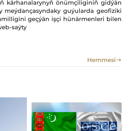
yň kärhanalarynyň önümçiliginiň gidýän
ary meýdançasyndaky guýularda geofiziki
illigini geçýän işçi hünärmenleri bilen
web-saýty
Hemmesi