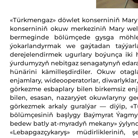
«Türkmengaz» döwlet konserniniň Mary 
konserniniň okuw merkeziniň Mary we
bermeginde bölümçede gysga möhlet
ýokarlandyrmak we gaýtadan taýýarl
derejelendirmek ugurlary boýunça iki 
ýurdumyzyň nebitgaz senagatynyň edara
hünärini kämilleşdirdiler. Okuw otag
enjamlary, wideooperatorlar, diwarlyklar,
görkezme esbaplary bilen birkemsiz en
bilen, esasan, nazaryýet okuwlaryny ge
görkezmek arkaly guralýar — diýip, 
bölümçesiniň başlygy Baýmyrat Ýagmy
bedew batly at-myradyň mekany» ýylynd
«Lebapgazçykaryş» müdirlikleriniň, 