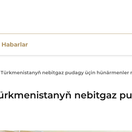
Habarlar
 Türkmenistanyň nebitgaz pudagy üçin hünärmenler nä
Türkmenistanyň nebitgaz p