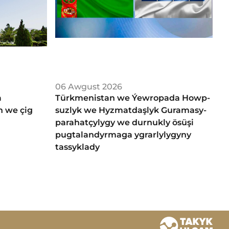
06 Awgust 2026
a
Türkmenistan we Ýew­ro­pa­da Howp­
n we çig
suz­lyk we Hyz­mat­daş­lyk Gu­ra­ma­sy­
parahatçylygy we durnukly ösüşi
pugtalandyrmaga ygrarlylygyny
tassyklady