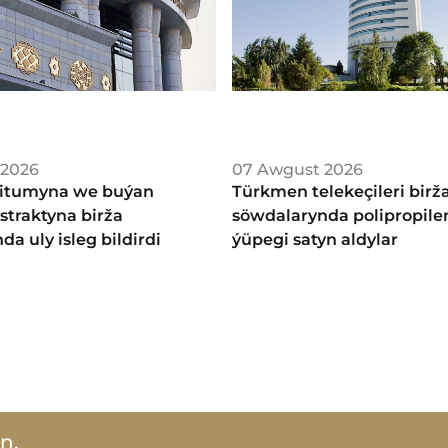
 2026
07 Awgust 2026
itumyna we buýan
Türkmen telekeçileri birž
straktyna birža
söwdalarynda polipropile
a uly isleg bildirdi
ýüpegi satyn aldylar
n.