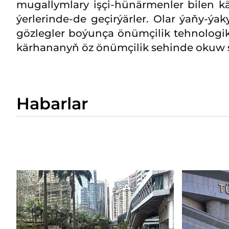
mugallymlary işçi-hünärmenler bilen k
ýerlerinde-de geçirýärler. Olar ýaňy-ý
gözlegler boýunça önümçilik tehnologik
kärhananyň öz önümçilik sehinde okuw 
Habarlar