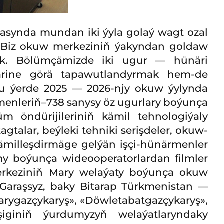
asynda mundan iki ýyla golaý wagt ozal
 Biz okuw merkeziniň ýakyndan goldaw
uk. Bölümçämizde iki ugur — hünäri
närine görä tapawutlandyrmak hem-de
 Bu ýerde 2025 — 2026-njy okuw ýylynda
enleriň–738 sanysy öz ugurlary boýunça
m öndürijileriniň kämil tehnologiýaly
agtalar, beýleki tehniki serişdeler, okuw-
ämilleşdirmäge gelýän işçi-hünärmenler
amy boýunça wideooperatorlardan filmler
erkeziniň Mary welaýaty boýunça okuw
araşsyz, baky Bitarap Türkmenistan —
rygazçykaryş», «Döwletabatgazçykaryş»,
eşiginiň ýurdumyzyň welaýatlaryndaky