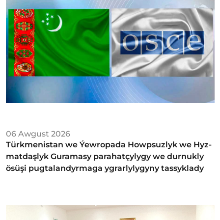
06 Awgust 2026
Türkmenistan we Ýew­ro­pa­da Howp­suz­lyk we Hyz­
mat­daş­lyk Gu­ra­ma­sy­ parahatçylygy we durnukly
ösüşi pugtalandyrmaga ygrarlylygyny tassyklady