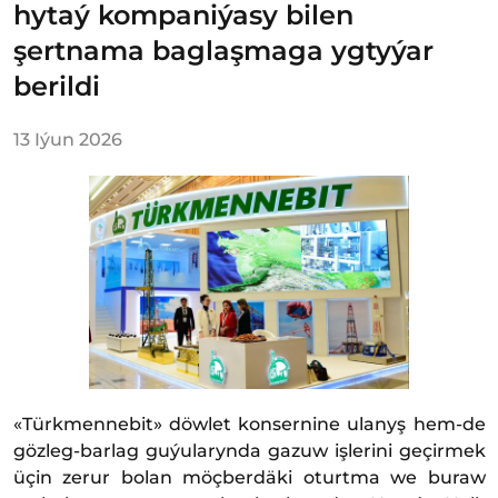
hytaý kompaniýasy bilen
şertnama baglaşmaga ygtyýar
berildi
13 Iýun 2026
«Türkmennebit» döwlet konsernine ulanyş hem-de
gözleg-barlag guýularynda gazuw işlerini geçirmek
üçin zerur bolan möçberdäki oturtma we buraw