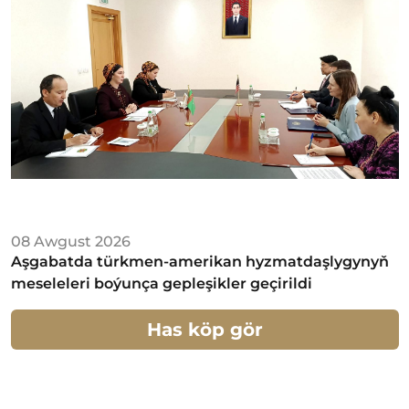
08 Awgust 2026
Aşgabatda türkmen-amerikan hyzmatdaşlygynyň
meseleleri boýunça gepleşikler geçirildi
Has köp gör