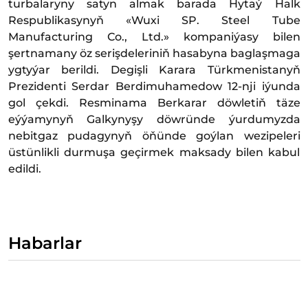
turbalaryny satyn almak barada Hytaý Halk
Respublikasynyň «Wuхi SP. Steel Tube
Manufaсturing Сo., Ltd.» kompaniýasy bilen
şertnamany öz serişdeleriniň hasabyna baglaşmaga
ygtyýar berildi. Degişli Karara Türkmenistanyň
Prezidenti Serdar Berdimuhamedow 12-nji iýunda
gol çekdi. Resminama Berkarar döwletiň täze
eýýamynyň Galkynyşy döwründe ýurdumyzda
nebitgaz pudagynyň öňünde goýlan wezipeleri
üstünlikli durmuşa geçirmek maksady bilen kabul
edildi.
Habarlar