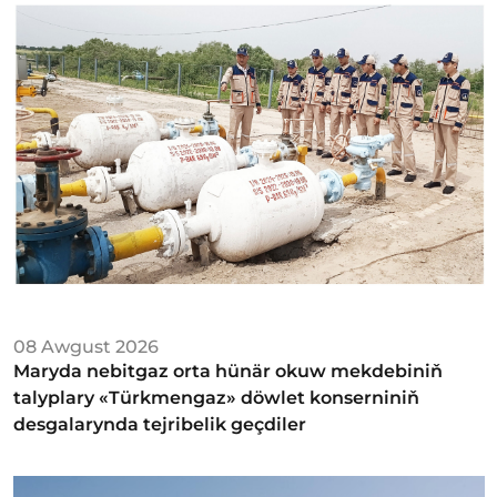
08 Awgust 2026
Maryda nebitgaz orta hünär okuw mekdebiniň
talyplary «Türkmengaz» döwlet konserniniň
desgalarynda tejribelik geçdiler