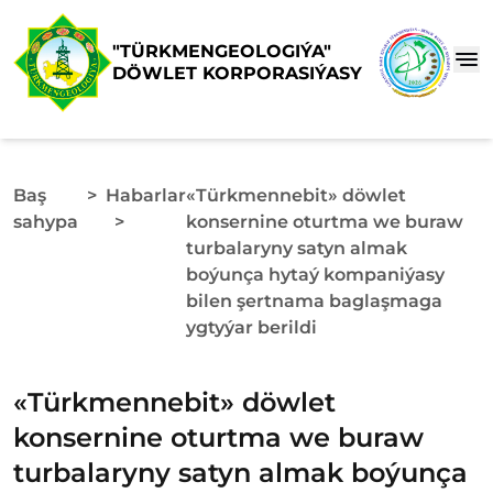
"TÜRKMENGEOLOGIÝA"
DÖWLET KORPORASIÝASY
Baş
>
Habarlar
«Türkmennebit» döwlet
sahypa
>
konsernine oturtma we buraw
turbalaryny satyn almak
boýunça hytaý kompaniýasy
bilen şertnama baglaşmaga
ygtyýar berildi
«Türkmennebit» döwlet
konsernine oturtma we buraw
turbalaryny satyn almak boýunça