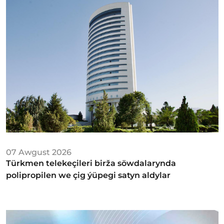
07 Awgust 2026
Türkmen telekeçileri birža söwdalarynda
polipropilen we çig ýüpegi satyn aldylar