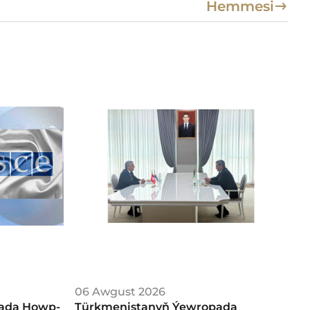
Hemmesi
06 Awgust 2026
a­da Howp­
Türkmenistanyň Ýewropada