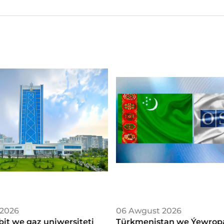
 2026
06 Awgust 2026
bit we gaz uniwersiteti
Türkmenistan we Ýew­ro­p