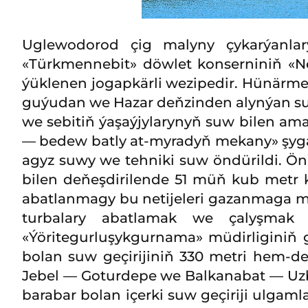
Uglewodorod çig malyny çykarýanlar
«Türkmennebit» döwlet konserniniň «Ne
ýüklenen jogapkärli wezipedir. Hünärmen
guýudan we Hazar deňzinden alynýan suw
we sebitiň ýaşaýjylarynyň suw bilen ama
— bedew batly at-myradyň mekany» şygar
agyz suwy we tehniki suw öndürildi. Önü
bilen deňeşdirilende 51 müň kub metr 
abatlanmagy bu netijeleri gazanmaga müm
turbalary abatlamak we çalyşmak bo
«Ýöritegurluşykgurnama» müdirliginiň
bolan suw geçirijiniň 330 metri hem-de
Jebel — Goturdepe we Balkanabat — Uzboý
barabar bolan içerki suw geçiriji ulgam