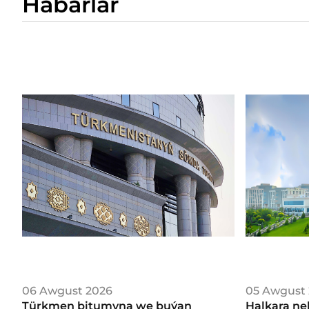
Habarlar
06 Awgust 2026
05 Awgust
Türkmen bitumyna we buýan
Halkara ne