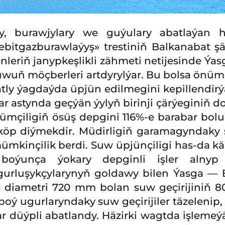
y, burawjylary we guýulary abatlaýan
bitgazburawlaýyş» trestiniň Balkanabat şä
leriň janypkeşlikli zähmeti netijesinde Ýas
uň möçberleri artdyrylýar. Bu bolsa önümç
tly ýagdaýda üpjün edilmegini kepillendirý
 astynda geçýän ýylyň birinji çärýeginiň
mçiligiň ösüş depgini 116%-e barabar bolup
köp diýmekdir. Müdirligiň garamagyndaky 
kinçilik berdi. Suw üpjünçiligi has-da käm
ýunça ýokary depginli işler alnyp ba
 gurluşykçylarynyň goldawy bilen Ýasga —
 diametri 720 mm bolan suw geçirijiniň 8
 ugurlaryndaky suw geçirijiler täzelenip, 
lar düýpli abatlandy. Häzirki wagtda işleme