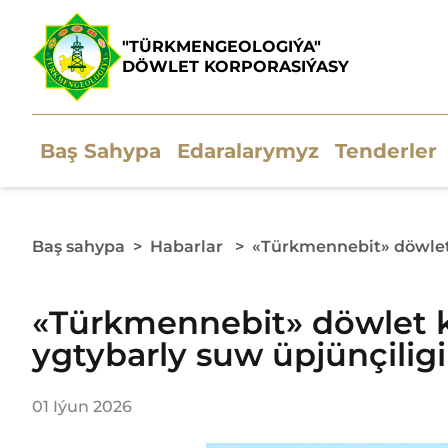
"TÜRKMENGEOLOGIÝA"
DÖWLET KORPORASIÝASY
Baş Sahypa
Edaralarymyz
Tenderler
Baş sahypa
>
Habarlar
>
«Türkmennebit» döwlet 
«Türkmennebit» döwlet k
ygtybarly suw üpjünçiligi
01 Iýun 2026