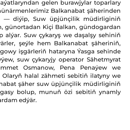
aýatlaryndan gelen burawjylar toparlary
iň hünärmenlerimiz Balkanabat şäherinden
 — diýip, Suw üpjünçilik müdirliginiň
n, günortadan Kiçi Balkan, gündogardan
 alýar. Suw çykaryş we daşalşy sehiniň
ärler, şeýle hem Balkanabat şäheriniň,
 gowy işgärleriň hataryna Ýasga sehinde
yýew, suw çykaryjy operator Sähetmyrat
oýmämmet Osmanow, Pena Penaýew we
aryň halal zähmeti sebitiň ilatyny we
nabat şäher suw üpjünçilik müdirliginiň
usgasy bolup, munuň özi sebitiň ynamly
ardam edýär.