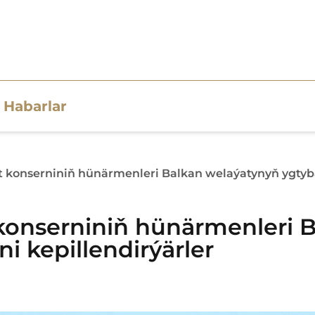
Habarlar
konserniniň hünärmenleri Balkan welaýatynyň ygtybarl
onserniniň hünärmenleri 
ni kepillendirýärler