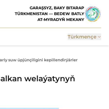
GARAŞSYZ, BAKY BITARAP
TÜRKMENISTAN — BEDEW BATLY
AT-MYRADYŇ MEKANY
Türkmençe
y suw üpjünçiligini kepillendirýärler
Balkan welaýatynyň