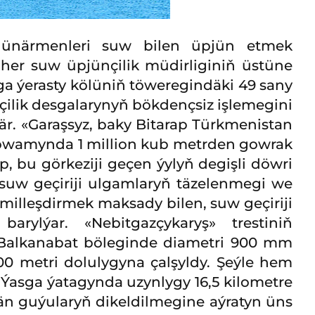
 hünärmenleri suw bilen üpjün etmek
her suw üpjünçilik müdirliginiň üstüne
ga ýerasty kölüniň töweregindäki 49 sany
ilik desgalarynyň bökdençsiz işlemegini
är. «Garaşsyz, baky Bitarap Türkmenistan
 dowamynda 1 million kub metrden gowrak
, bu görkeziji geçen ýylyň degişli döwri
suw geçiriji ulgamlaryň täzelenmegi we
illeşdirmek maksady bilen, suw geçiriji
rylýar. «Nebitgazçykaryş» trestiniň
 Balkanabat böleginde diametri 900 mm
00 metri dolulygyna çalşyldy. Şeýle hem
Ýasga ýatagynda uzynlygy 16,5 kilometre
ýän guýularyň dikeldilmegine aýratyn üns