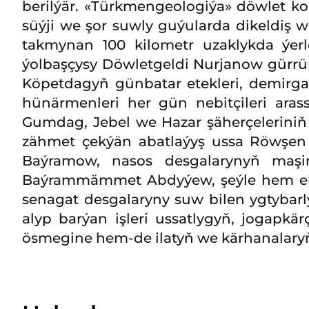
berilýär. «Türkmengeologiýa» döwlet ko
süýji we şor suwly guýularda dikeldiş w
takmynan 100 kilometr uzaklykda ýerl
ýolbaşçysy Döwletgeldi Nurjanow gürrü
Köpetdagyň günbatar etekleri, demirga
hünärmenleri her gün nebitçileri aras
Gumdag, Jebel we Hazar şäherçeleriniň 
zähmet çekýän abatlaýyş ussa Röwşen A
Baýramow, nasos desgalarynyň maş
Baýrammämmet Abdyýew, şeýle hem elek
senagat desgalaryny suw bilen ygtybarl
alyp barýan işleri ussatlygyň, jogapk
ösmegine hem-de ilatyň we kärhanalary