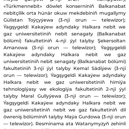
«Türkmennebit» döwlet konserniniň Balkanabat
nebitçilik orta hünär okuw mekdebiniň mugallymy
Gülistan Toýçyýewa (3-nji orun — telewizor);
Ýagşygeldi Kakaýew adyndaky Halkara nebit we
gaz uniwersitetiniň nebit senagaty (Balkanabat
bölümi) fakultetiniň 4-nji ýyl talyby Şekersoltan
Amanowa (3-nji orun — telewizor); Ýagşygeldi
Kakaýew adyndaky Halkara nebit we gaz
uniwersitetiniň nebit senagaty (Balkanabat bölümi)
fakultetiniň 3-nji ýyl talyby Kemal Sädiýew (3-nji
orun — telewizor); Ýagşygeldi Kakaýew adyndaky
Halkara nebit we gaz uniwersitetiniň himiýa
tehnologiýasy we ekologiýa fakultetiniň 2-nji ýyl
talyby Maral Gullyýewa (3-nji orun — telewizor);
Ýagşygeldi Kakaýew adyndaky Halkara nebit we
gaz uniwersitetiniň nebit we gaz fakultetiniň dil
öwreniş bölüminiň talyby Maýa Gurdowa (3-nji orun
— telewizor). Resminama ata Watanymyzyň zehinli