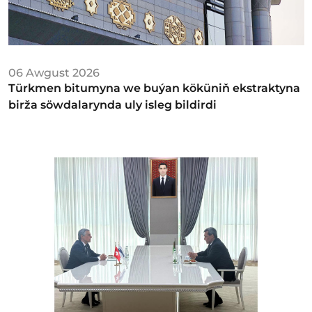
06 Awgust 2026
Türkmen bitumyna we buýan köküniň ekstraktyna
birža söwdalarynda uly isleg bildirdi