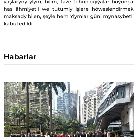
ýaşlaryny ylym, bilim, täze tehnologiýalar boýunça
has ähmiýetli we tutumly işlere höweslendirmek
maksady bilen, şeýle hem Ylymlar güni mynasybetli
kabul edildi.
Habarlar