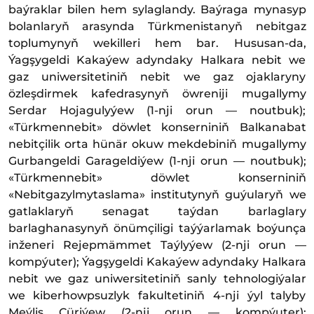
baýraklar bilen hem sylaglandy. Baýraga mynasyp
bolanlaryň arasynda Türkmenistanyň nebitgaz
toplumynyň wekilleri hem bar. Hususan-da,
Ýagşygeldi Kakaýew adyndaky Halkara nebit we
gaz uniwersitetiniň nebit we gaz ojaklaryny
özleşdirmek kafedrasynyň öwreniji mugallymy
Serdar Hojagulyýew (1-nji orun — noutbuk);
«Türkmennebit» döwlet konserniniň Balkanabat
nebitçilik orta hünär okuw mekdebiniň mugallymy
Gurbangeldi Garageldiýew (1-nji orun — noutbuk);
«Türkmennebit» döwlet konserniniň
«Nebitgazylmytaslama» institutynyň guýularyň we
gatlaklaryň senagat taýdan barlaglary
barlaghanasynyň önümçiligi taýýarlamak boýunça
inženeri Rejepmämmet Taýlyýew (2-nji orun —
kompýuter); Ýagşygeldi Kakaýew adyndaky Halkara
nebit we gaz uniwersitetiniň sanly tehnologiýalar
we kiberhowpsuzlyk fakultetiniň 4-nji ýyl talyby
Meýlis Çüriýew (2-nji orun — kompýuter);