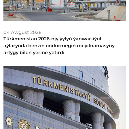
04 Awgust 2026
Türkmenistan 2026-njy ýylyň ýanwar-iýul
aýlarynda benzin öndürmegiň meýilnamasyny
artygy bilen ýerine ýetirdi