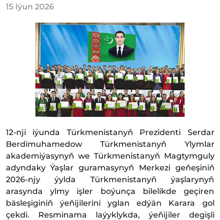
15 Iýun 2026
12-nji iýunda Türkmenistanyň Prezidenti Serdar
Berdimuhamedow Türkmenistanyň Ylymlar
akademiýasynyň we Türkmenistanyň Magtymguly
adyndaky Ýaşlar guramasynyň Merkezi geňeşiniň
2026-njy ýylda Türkmenistanyň ýaşlarynyň
arasynda ylmy işler boýunça bilelikde geçiren
bäsleşiginiň ýeňijilerini yglan edýän Karara gol
çekdi. Resminama laýyklykda, ýeňijiler degişli