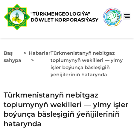
"TÜRKMENGEOLOGIÝA"
DÖWLET KORPORASIÝASY
Baş
>
Habarlar
Türkmenistanyň nebitgaz
sahypa
>
toplumynyň wekilleri — ylmy
işler boýunça bäsleşigiň
ýeňijileriniň hatarynda
Türkmenistanyň nebitgaz
toplumynyň wekilleri — ylmy işler
boýunça bäsleşigiň ýeňijileriniň
hatarynda