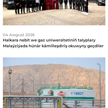
04 Awgust 2026
Halkara nebit we gaz uniwersitetiniň talyplary
Malaýziýada hünär kämilleşdiriş okuwyny geçdiler