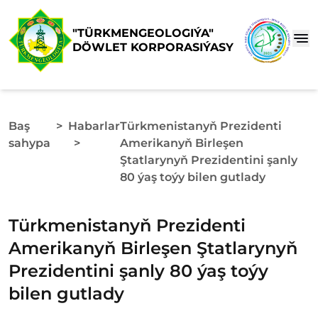
"TÜRKMENGEOLOGIÝA"
DÖWLET KORPORASIÝASY
Baş
>
Habarlar
Türkmenistanyň Prezidenti
sahypa
>
Amerikanyň Birleşen
Ştatlarynyň Prezidentini şanly
80 ýaş toýy bilen gutlady
Türkmenistanyň Prezidenti
Amerikanyň Birleşen Ştatlarynyň
Prezidentini şanly 80 ýaş toýy
bilen gutlady