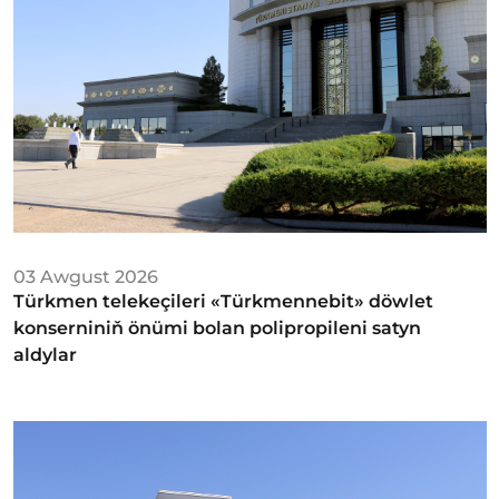
03 Awgust 2026
Türkmen telekeçileri «Türkmennebit» döwlet
konserniniň önümi bolan polipropileni satyn
aldylar