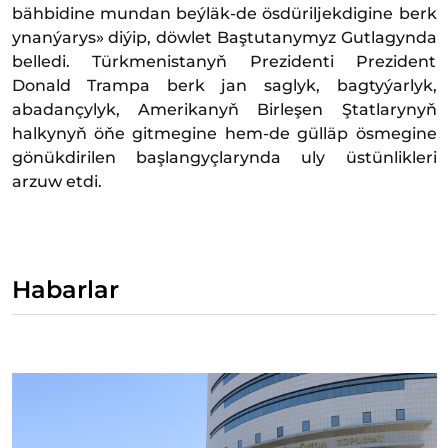
bähbidine mundan beýläk-de ösdüriljekdigine berk
ynanýarys» diýip, döwlet Baştutanymyz Gutlagynda
belledi. Türkmenistanyň Prezidenti Prezident
Donald Trampa berk jan saglyk, bagtyýarlyk,
abadançylyk, Amerikanyň Birleşen Ştatlarynyň
halkynyň öňe gitmegine hem-de gülläp ösmegine
gönükdirilen başlangyçlarynda uly üstünlikleri
arzuw etdi.
Habarlar