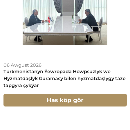
06 Awgust 2026
Türkmenistanyň Ýewropada Howpsuzlyk we
Hyzmatdaşlyk Guramasy bilen hyzmatdaşlygy täze
tapgyra çykýar
Has köp gör