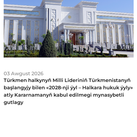
03 Awgust 2026
Türkmen halkynyň Milli Lideriniň Türkmenistanyň
başlangyjy bilen «2028-nji ýyl – Halkara hukuk ýyly»
atly Kararnamanyň kabul edilmegi mynasybetli
gutlagy