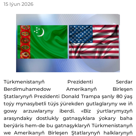
15 Iýun 2026
Türkmenistanyň Prezidenti Serdar
Berdimuhamedow Amerikanyň Birleşen
Ştatlarynyň Prezidenti Donald Trampa şanly 80 ýaş
toýy mynasybetli tüýs ýürekden gutlaglaryny we iň
gowy arzuwlaryny iberdi. «Biz ýurtlarymyzyň
arasyndaky dostlukly gatnaşyklara ýokary baha
berýäris hem-de bu gatnaşyklaryň Türkmenistanyň
we Amerikanyň Birleşen Ştatlarynyň halklarynyň