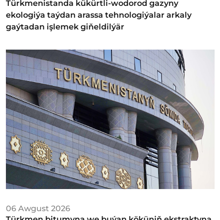
Türkmenistanda kükürtli-wodorod gazyny
ekologiýa taýdan arassa tehnologiýalar arkaly
gaýtadan işlemek giňeldilýär
06 Awgust 2026
Türkmen bitumyna we buýan köküniň ekstraktyna