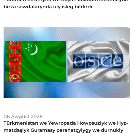
birža söwdalarynda uly isleg bildirdi
06 Awgust 2026
Türkmenistan we Ýew­ro­pa­da Howp­suz­lyk we Hyz­
mat­daş­lyk Gu­ra­ma­sy­ parahatçylygy we durnukly