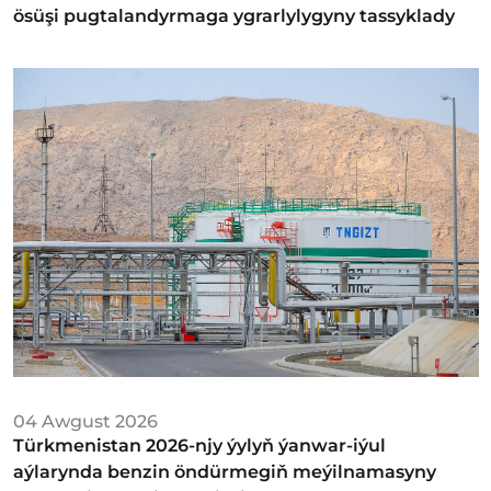
ösüşi pugtalandyrmaga ygrarlylygyny tassyklady
04 Awgust 2026
Türkmenistan 2026-njy ýylyň ýanwar-iýul
aýlarynda benzin öndürmegiň meýilnamasyny