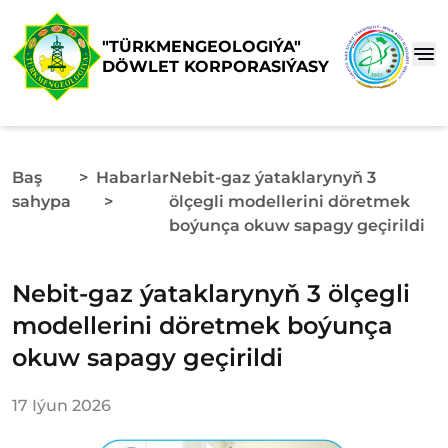
"TÜRKMENGEOLOGIÝA"
DÖWLET KORPORASIÝASY
Baş
>
Habarlar
Nebit-gaz ýataklarynyň 3
sahypa
>
ölçegli modellerini döretmek
boýunça okuw sapagy geçirildi
Nebit-gaz ýataklarynyň 3 ölçegli
modellerini döretmek boýunça
okuw sapagy geçirildi
17 Iýun 2026