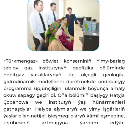
«Türkmengaz» döwlet konserniniň Ylmy-barlag
tebigy gaz institutynyň geofizika bölüminde
nebitgaz ýataklarynyň üç ölçegli geologik-
gidrodinamik modellerini döretmekde öňdebaryjy
programma üpjünçiligini ulanmak boýunça amaly
okuw sapagy geçirildi. Oňa bölümiň başlygy Hatyja
Çopanowa we institutyň ýaş hünärmenleri
gatnaşdylar. Halypa alymlaryň we ylmy işgärleriň
ýaşlar bilen netijeli işleşmegi olaryň kämilleşmegine,
tejribesiniň artmagyna ýardam edýär.