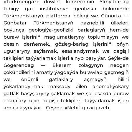
«Türkmengaz» döwlet konserniniň Ylmy-barlag
tebigy gaz institutynyň geofizika bölüminde
Türkmenistanyň platforma bölegi we Günorta —
Günbatar Türkmenistanyň gaznebitli ülkeleri
boýunça geologiýa-geofiziki barlaglaryň hem-de
buraw işleriniň maglumatlaryny toplumlaýyn we
dessin derňemek, gözleg-barlag işleriniň oňyn
ugurlaryny saýlamak, esaslandyrmak we degişli
teklipleri taýýarlamak işleri alnyp barylýar. Şeýle-de
Gögerendag — Ekerem zolagynyň neogen
çökündilerini amatly ýagdaýda burawlap geçmegiň
we önümli gatlaklary açmagyň hilini
ýokarlandyrmak maksady bilen anomal-ýokary
gatlak basyşlaryny çaklamak we şol esasda buraw
edaralary üçin degişli teklipleri taýýarlamak işleri
amala aşyrylýar. Çeşme: «Nebit-gaz» gazeti