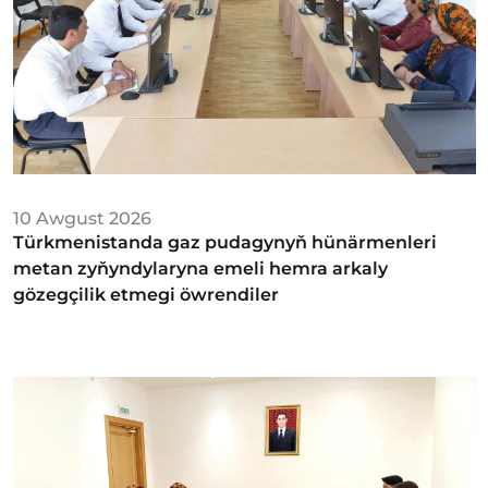
10 Awgust 2026
Türkmenistanda gaz pudagynyň hünärmenleri
metan zyňyndylaryna emeli hemra arkaly
gözegçilik etmegi öwrendiler