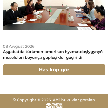
08 Awgust 2026
Aşgabatda türkmen-amerikan hyzmatdaşlygynyň
meseleleri boýunça gepleşikler geçirildi
Has köp gör
Copyright ©
2026
.
Ähli hukuklar goralan.