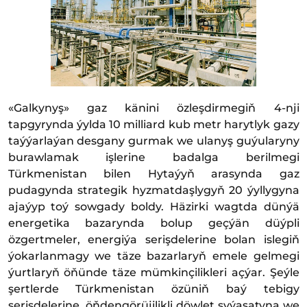
«Galkynyş» gaz känini özleşdirmegiň 4-nji
tapgyrynda ýylda 10 milliard kub metr harytlyk gazy
taýýarlaýan desgany gurmak we ulanyş guýularyny
burawlamak işlerine badalga berilmegi
Türkmenistan bilen Hytaýyň arasynda gaz
pudagynda strategik hyzmatdaşlygyň 20 ýyllygyna
ajaýyp toý sowgady boldy. Häzirki wagtda dünýä
energetika bazarynda bolup geçýän düýpli
özgertmeler, energiýa serişdelerine bolan islegiň
ýokarlanmagy we täze bazarlaryň emele gelmegi
ýurtlaryň öňünde täze mümkinçilikleri açýar. Şeýle
şertlerde Türkmenistan özüniň baý tebigy
serişdelerine, öňdengörüjilikli döwlet syýasatyna we