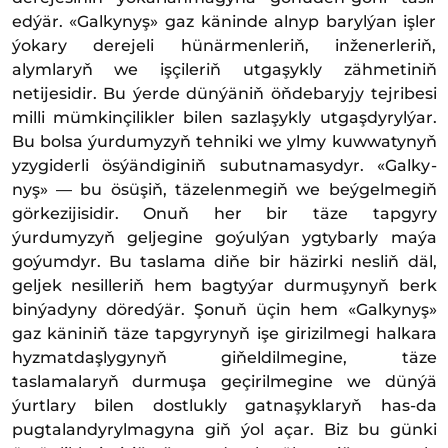
edýär. «Galkynyş» gaz käninde alnyp barylýan iş­ler
ýo­ka­ry de­re­je­li hü­när­men­le­riň, in­ženerleriň,
alymlaryň we işçileriň utgaşykly zähmetiniň
netijesidir. Bu ýerde dünýäniň öňdebaryjy tejribesi
milli mümkinçilikler bilen sazlaşykly utgaşdyrylýar.
Bu bolsa ýurdumyzyň tehniki we ylmy kuwwatynyň
yzygiderli ösýändiginiň subutnamasydyr. «Gal­ky­
nyş» — bu ösü­şiň, tä­ze­len­megiň we beýgelmegiň
görkezijisidir. Onuň her bir täze tapgyry
ýurdumyzyň geljegine goýulýan ygtybarly maýa
goýumdyr. Bu taslama diňe bir häzirki nesliň däl,
geljek nesilleriň hem bagtyýar durmuşynyň berk
binýadyny döredýär. Şonuň üçin hem «Galkynyş»
gaz käniniň täze tapgyrynyň işe girizilmegi halkara
hyzmatdaşlygynyň giňeldilmegine, täze
taslamalaryň durmuşa geçirilmegine we dünýä
ýurtlary bilen dostlukly gatnaşyklaryň has-da
pugtalandyrylmagyna giň ýol açar. Biz bu günki