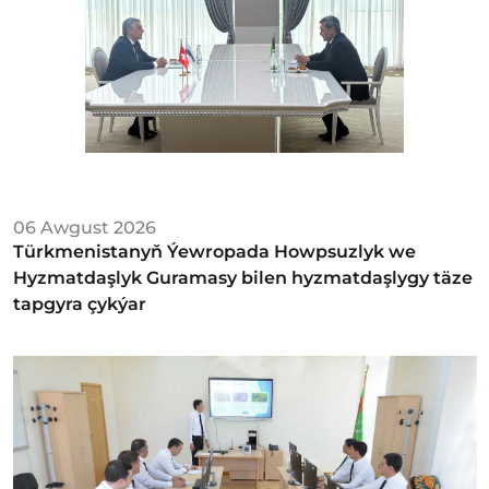
06 Awgust 2026
Türkmenistanyň Ýewropada Howpsuzlyk we
Hyzmatdaşlyk Guramasy bilen hyzmatdaşlygy täze
tapgyra çykýar