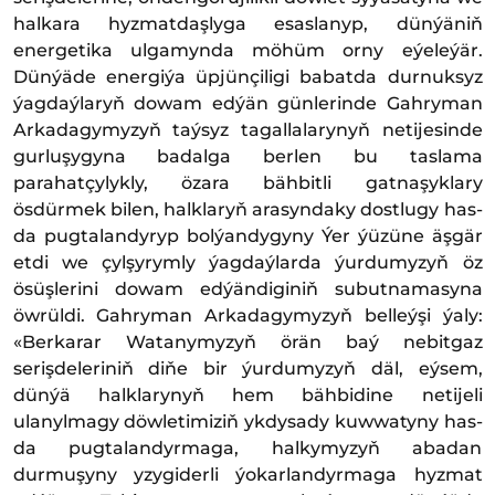
halkara hyzmatdaşlyga esaslanyp, dünýäniň
energetika ulgamynda möhüm orny eýeleýär.
Dünýäde energiýa üpjünçiligi babatda durnuksyz
ýagdaýlaryň dowam edýän günlerinde Gahryman
Arkadagymyzyň taýsyz tagallalarynyň netijesinde
gurluşygyna badalga berlen bu taslama
parahatçylykly, özara bähbitli gatnaşyklary
ösdürmek bilen, halklaryň arasyndaky dostlugy has-
da pugtalandyryp bolýandygyny Ýer ýüzüne äşgär
etdi we çylşyrymly ýagdaýlarda ýurdumyzyň öz
ösüşlerini dowam edýändiginiň subutnamasyna
öwrüldi. Gahryman Arkadagymyzyň belleýşi ýaly:
«Berkarar Watanymyzyň örän baý nebitgaz
serişdeleriniň diňe bir ýurdumyzyň däl, eýsem,
dünýä halklarynyň hem bähbidine netijeli
ulanylmagy döwletimiziň ykdysady kuwwatyny has-
da pugtalandyrmaga, halkymyzyň abadan
durmuşyny yzygiderli ýokarlandyrmaga hyzmat