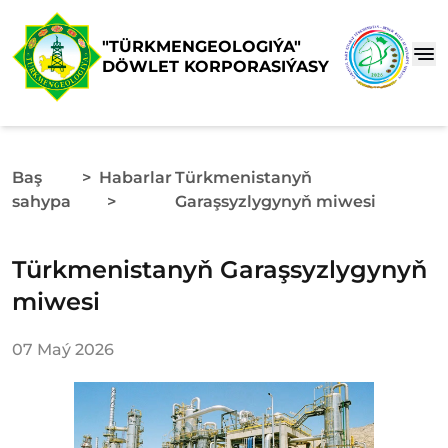
"TÜRKMENGEOLOGIÝA"
DÖWLET KORPORASIÝASY
Baş
>
Habarlar
Türkmenistanyň
sahypa
>
Garaşsyzlygynyň miwesi
Türkmenistanyň Garaşsyzlygynyň
miwesi
07 Maý 2026