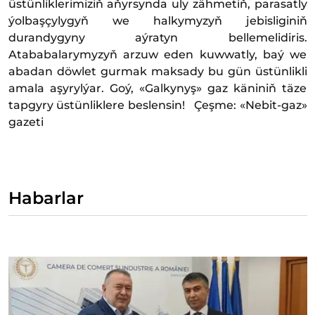
üstünliklerimiziň aňyrsynda uly zähmetiň, parasatly
ýolbaşçylygyň we halkymyzyň jebisliginiň
durandygyny aýratyn bellemelidiris.
Atababalarymyzyň arzuw eden kuwwatly, baý we
abadan döwlet gurmak maksady bu gün üstünlikli
amala aşyrylýar. Goý, «Galkynyş» gaz käniniň täze
tapgyry üstünliklere beslensin! Çeşme: «Nebit-gaz»
gazeti
Habarlar