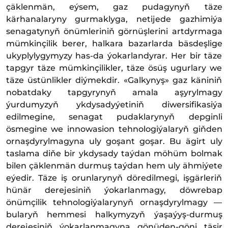
çäklenmän, eýsem, gaz pudagynyň täze
kärhanalaryny gurmaklyga, netijede gazhimiýa
senagatynyň önümleriniň görnüşlerini artdyrmaga
mümkinçilik berer, halkara bazarlarda bäsdeşlige
ukyplylygymyzy has-da ýokarlandyrar. Her bir täze
tapgyr täze mümkinçilikler, täze ösüş ugurlary we
täze üstünlikler diýmekdir. «Galkynyş» gaz käniniň
nobatdaky tapgyrynyň amala aşyrylmagy
ýurdumyzyň ykdysadyýetiniň diwersifikasiýa
edilmegine, senagat pudaklarynyň depginli
ösmegine we innowasion tehnologiýalaryň giňden
ornaşdyrylmagyna uly goşant goşar. Bu ägirt uly
taslama diňe bir ykdysady taýdan möhüm bolmak
bilen çäklenmän durmuş taýdan hem uly ähmiýete
eýedir. Täze iş orunlarynyň döredilmegi, işgärleriň
hünär derejesiniň ýokarlanmagy, döwrebap
önümçilik tehnologiýalarynyň or­naş­dy­ryl­ma­gy —
bu­la­ryň hem­me­si halkymyzyň ýaşaýyş-durmuş
derejesiniň ýokarlanmagyna gönüden-göni täsir