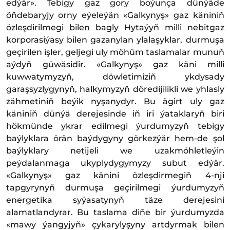
edýär». Tebigy gaz gory boýunça dünýäde
öňdebaryjy orny eýeleýän «Galkynyş» gaz käniniň
özleşdirilmegi bilen bagly Hytaýyň milli nebitgaz
korporasiýasy bilen gazanylan ylalaşyklar, durmuşa
geçirilen işler, geljegi uly möhüm taslamalar munuň
aýdyň güwäsidir. «Galkynyş» gaz käni milli
kuwwatymyzyň, döwletimiziň ykdysady
garaşsyzlygynyň, halkymyzyň döredijilikli we yhlasly
zähmetiniň beýik nyşanydyr. Bu ägirt uly gaz
käniniň dünýä derejesinde iň iri ýataklaryň biri
hökmünde ykrar edilmegi ýurdumyzyň tebigy
baýlyklara örän baýdygyny görkezýär hem-de şol
baýlyklary netijeli we uzakmöhletleýin
peýdalanmaga ukyplydygymyzy subut edýär.
«Galkynyş» gaz känini özleşdirmegiň 4-nji
tapgyrynyň durmuşa geçirilmegi ýurdumyzyň
energetika syýasatynyň täze derejesini
alamatlandyrar. Bu taslama diňe bir ýurdumyzda
«mawy ýangyjyň» çykarylyşyny artdyrmak bilen