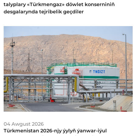
talyplary «Türkmengaz» döwlet konserniniň
desgalarynda tejribelik geçdiler
04 Awgust 2026
Türkmenistan 2026-njy ýylyň ýanwar-iýul