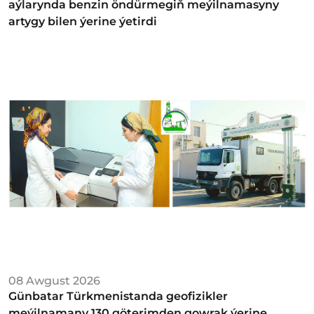
aýlarynda benzin öndürmegiň meýilnamasyny
artygy bilen ýerine ýetirdi
08 Awgust 2026
Günbatar Türkmenistanda geofizikler
meýilnamany 130 göterimden gowrak ýerine