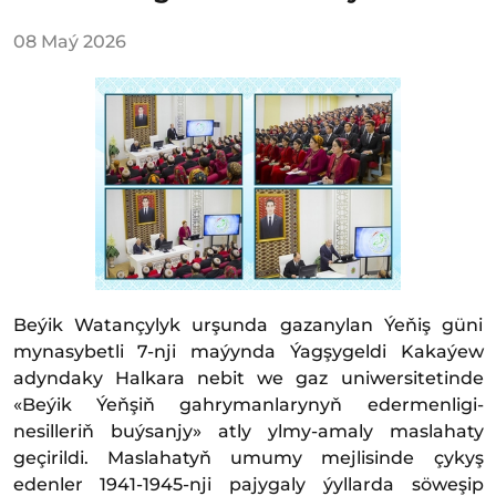
08 Maý 2026
Beýik Watançylyk urşunda gazanylan Ýeňiş güni
mynasybetli 7-nji maýynda Ýagşygeldi Kakaýew
adyndaky Halkara nebit we gaz uniwersitetinde
«Beýik Ýeňşiň gahrymanlarynyň edermenligi-
nesilleriň buýsanjy» atly ylmy-amaly maslahaty
geçirildi. Maslahatyň umumy mejlisinde çykyş
edenler 1941-1945-nji pajygaly ýyllarda söweşip