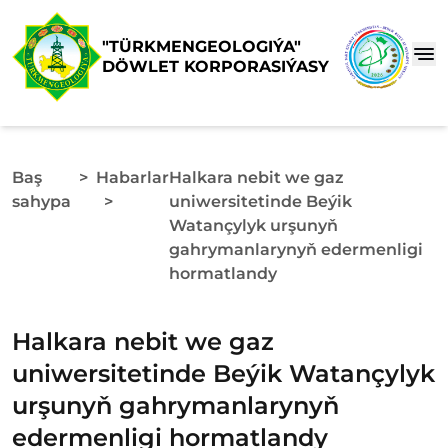
"TÜRKMENGEOLOGIÝA"
DÖWLET KORPORASIÝASY
Baş
>
Habarlar
Halkara nebit we gaz
sahypa
>
uniwersitetinde Beýik
Watançylyk urşunyň
gahrymanlarynyň edermenligi
hormatlandy
Halkara nebit we gaz
uniwersitetinde Beýik Watançylyk
urşunyň gahrymanlarynyň
edermenligi hormatlandy