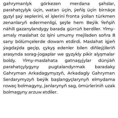
gahrymanlyk görkezen merdana şahslar,
parahatçylyk üçin, watan üçin, ýeňiş üçin birnäçe
gyzyl şaý seplerini, el işlerini fronta ýollan türkmen
zenanlaryň edermenligi, şeýle hem Beýik Ýeňşiň
nähili gazanylandygy barada gürrüň berdiler. Ylmy-
amaly maslahat öz işini umumy mejlisden soňra 8
sany bölümçelerde dowam etdirdi. Maslahat işjeň
ýagdaýda geçip, çykyş edenler bilen diňleýjileriň
arasynda sorag-jogaplar we gyzykly pikir alyşmalar
boldy. Ylmy-maslahata gatnaşyjylar dünýäň
parahatçylygyny pugtalandyrmak baradaky
Gahryman Arkadagymyzyň, Arkadagly Gahryman
Serdarymyzyň beýik başlangyçlarynyň elmydama
rowaç bolmagyny, janlarynyň sag, ömürleriniň uzak
bolmagyny arzuw etdiler.