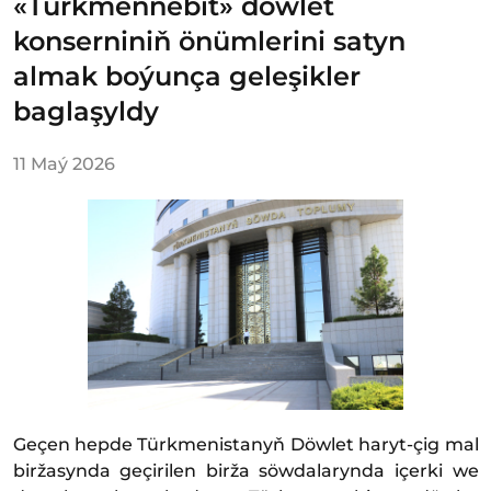
«Türkmennebit» döwlet
konserniniň önümlerini satyn
almak boýunça geleşikler
baglaşyldy
11 Maý 2026
Geçen hepde Türkmenistanyň Döwlet haryt-çig mal
biržasynda geçirilen birža söwdalarynda içerki we