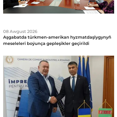
08 Awgust 2026
Aşgabatda türkmen-amerikan hyzmatdaşlygynyň
meseleleri boýunça gepleşikler geçirildi