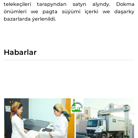
telekeçileri tarapyndan satyn alyndy. Dokma
önümleri we pagta süýümi içerki we daşarky
bazarlarda ýerlenildi.
Habarlar