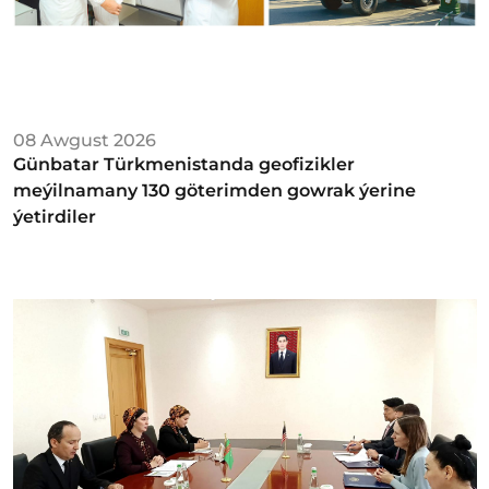
08 Awgust 2026
Günbatar Türkmenistanda geofizikler
meýilnamany 130 göterimden gowrak ýerine
ýetirdiler