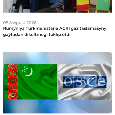
05 Awgust 2026
Rumyniýa Türkmenistana AGRI gaz taslamasyny
gaýtadan dikeltmegi teklip etdi