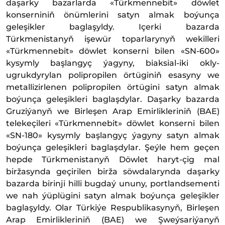
daşarky bazarlarda «Türkmennebit» döwlet
konserniniň önümlerini satyn almak boýunça
geleşikler baglaşyldy. Içerki bazarda
Türkmenistanyň işewür toparlarynyň wekilleri
«Türkmennebit» döwlet konserni bilen «SN-600»
kysymly başlangyç ýagyny, biaksial-iki okly-
ugrukdyrylan polipropilen örtüginiň esasyny we
metallizirlenen polipropilen örtügini satyn almak
boýunça geleşikleri baglaşdylar. Daşarky bazarda
Gruziýanyň we Birleşen Arap Emirlikleriniň (BAE)
telekeçileri «Türkmennebit» döwlet konserni bilen
«SN-180» kysymly başlangyç ýagyny satyn almak
boýunça geleşikleri baglaşdylar. Şeýle hem geçen
hepde Türkmenistanyň Döwlet haryt-çig mal
biržasynda geçirilen birža söwdalarynda daşarky
bazarda birinji hilli bugdaý ununy, portlandsementi
we nah ýüplügini satyn almak boýunça geleşikler
baglaşyldy. Olar Türkiýe Respublikasynyň, Birleşen
Arap Emirlikleriniň (BAE) we Şweýsariýanyň