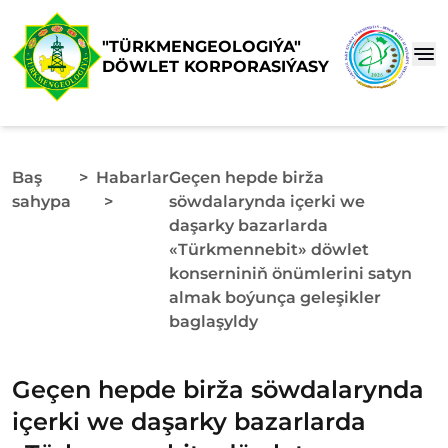
"TÜRKMENGEOLOGIÝA"
DÖWLET KORPORASIÝASY
Baş
>
Habarlar
Geçen hepde birža
sahypa
>
söwdalarynda içerki we
daşarky bazarlarda
«Türkmennebit» döwlet
konserniniň önümlerini satyn
almak boýunça geleşikler
baglaşyldy
Geçen hepde birža söwdalarynda
içerki we daşarky bazarlarda