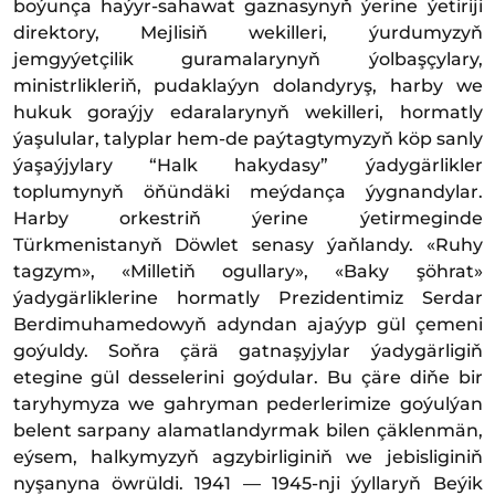
boýunça haýyr-sahawat gaznasynyň ýerine ýetiriji
direktory, Mejlisiň wekilleri, ýurdumyzyň
jemgyýetçilik guramalarynyň ýolbaşçylary,
ministrlikleriň, pudaklaýyn dolandyryş, harby we
hukuk goraýjy edaralarynyň wekilleri, hormatly
ýaşulular, talyplar hem-de paýtagtymyzyň köp sanly
ýaşaýjylary “Halk hakydasy” ýadygärlikler
toplumynyň öňündäki meýdança ýygnandylar.
Harby orkestriň ýerine ýetirmeginde
Türkmenistanyň Döwlet senasy ýaňlandy. «Ruhy
tagzym», «Milletiň ogullary», «Baky şöhrat»
ýadygärliklerine hormatly Prezidentimiz Serdar
Berdimuhamedowyň adyndan ajaýyp gül çemeni
goýuldy. Soňra çärä gatnaşyjylar ýadygärligiň
etegine gül desselerini goýdular. Bu çäre diňe bir
taryhymyza we gahryman pederlerimize goýulýan
belent sarpany alamatlandyrmak bilen çäklenmän,
eýsem, halkymyzyň agzybirliginiň we jebisliginiň
nyşanyna öwrüldi. 1941 — 1945-nji ýyllaryň Beýik