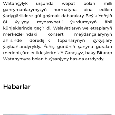
Watançylyk urşunda wepat bolan milli
gahrymanlarymyzyň hormatyna bina edilen
ýadygärliklere gül goýmak dabaralary Beýik Ýeňşiň
81 ýyllygy mynasybetli ýurdumyzyň ähli
künjeklerinde geçirildi. Welaýatlaryň we etraplaryň
merkezlerindäki konsert meýdançalarynyň
ählisinde döredijilik toparlarynyň çykyşlary
ýaýbaňlandyryldy. Ýeňiş gününiň şanyna guralan
medeni çäreler ildeşlerimiziň Garaşsyz, baky Bitarap
Watanymyza bolan buýsanjyny has-da artdyrdy.
Habarlar