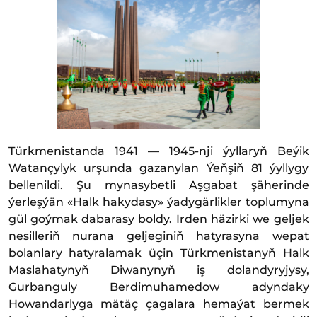
Türkmenistanda 1941 — 1945-nji ýyllaryň Beýik
Watançylyk urşunda gazanylan Ýeňşiň 81 ýyllygy
bellenildi. Şu mynasybetli Aşgabat şäherinde
ýerleşýän «Halk hakydasy» ýadygärlikler toplumyna
gül goýmak dabarasy boldy. Irden häzirki we geljek
nesilleriň nurana geljeginiň hatyrasyna wepat
bolanlary hatyralamak üçin Türkmenistanyň Halk
Maslahatynyň Diwanynyň iş dolandyryjysy,
Gurbanguly Berdimuhamedow adyndaky
Howandarlyga mätäç çagalara hemaýat bermek