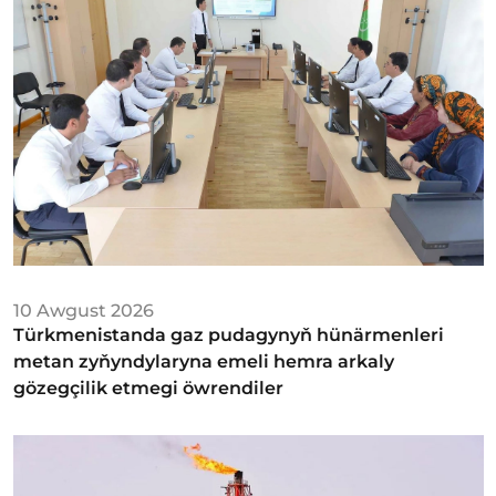
10 Awgust 2026
Türkmenistanda gaz pudagynyň hünärmenleri
metan zyňyndylaryna emeli hemra arkaly
gözegçilik etmegi öwrendiler