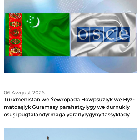
06 Awgust 2026
Türkmenistan we Ýew­ro­pa­da Howp­suz­lyk we Hyz­
mat­daş­lyk Gu­ra­ma­sy­ parahatçylygy we durnukly
ösüşi pugtalandyrmaga ygrarlylygyny tassyklady