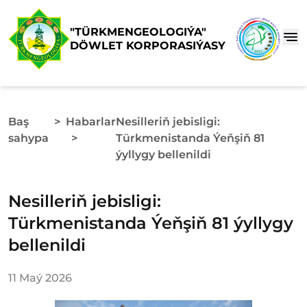
"TÜRKMENGEOLOGIÝA"
DÖWLET KORPORASIÝASY
Baş
>
Habarlar
Nesilleriň jebisligi:
sahypa
>
Türkmenistanda Ýeňşiň 81
ýyllygy bellenildi
Nesilleriň jebisligi:
Türkmenistanda Ýeňşiň 81 ýyllygy
bellenildi
11 Maý 2026