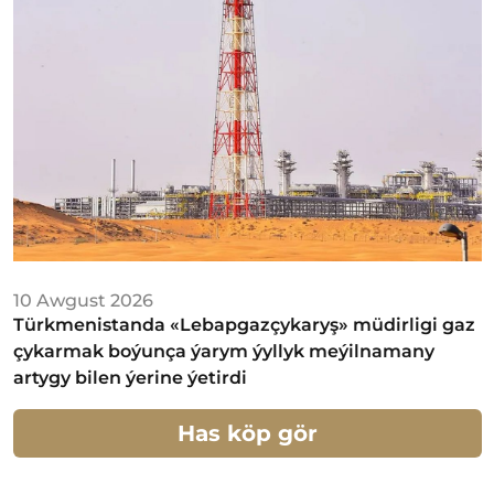
10 Awgust 2026
Türkmenistanda «Lebapgazçykaryş» müdirligi gaz
çykarmak boýunça ýarym ýyllyk meýilnamany
artygy bilen ýerine ýetirdi
Has köp gör