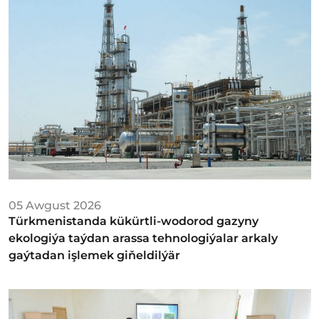
05 Awgust 2026
Türkmenistanda kükürtli-wodorod gazyny
ekologiýa taýdan arassa tehnologiýalar arkaly
gaýtadan işlemek giňeldilýär