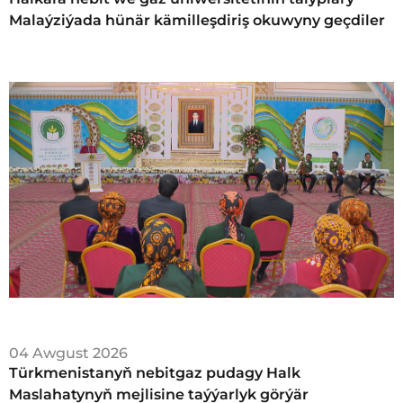
Malaýziýada hünär kämilleşdiriş okuwyny geçdiler
04 Awgust 2026
Türkmenistanyň nebitgaz pudagy Halk
Maslahatynyň mejlisine taýýarlyk görýär