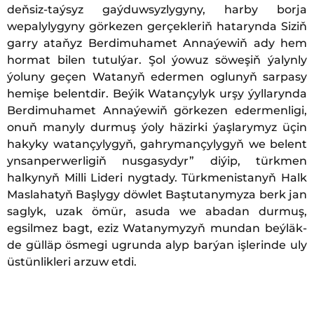
deňsiz-taýsyz gaýduwsyzlygyny, harby borja
wepalylygyny görkezen gerçekleriň hatarynda Siziň
garry ataňyz Berdimuhamet Annaýewiň ady hem
hormat bilen tutulýar. Şol ýowuz söweşiň ýalynly
ýoluny geçen Watanyň edermen oglunyň sarpasy
hemişe belentdir. Beýik Watançylyk urşy ýyllarynda
Berdimuhamet Annaýewiň görkezen edermenligi,
onuň manyly durmuş ýoly häzirki ýaşlarymyz üçin
hakyky watançylygyň, gahrymançylygyň we belent
ynsanperwerligiň nusgasydyr” diýip, türkmen
halkynyň Milli Lideri nygtady. Türkmenistanyň Halk
Maslahatyň Başlygy döwlet Baştutanymyza berk jan
saglyk, uzak ömür, asuda we abadan durmuş,
egsilmez bagt, eziz Watanymyzyň mundan beýläk-
de gülläp ösmegi ugrunda alyp barýan işlerinde uly
üstünlikleri arzuw etdi.