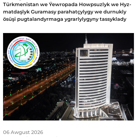
Türkmenistan we Ýew­ro­pa­da Howp­suz­lyk we Hyz­
mat­daş­lyk Gu­ra­ma­sy­ parahatçylygy we durnukly
ösüşi pugtalandyrmaga ygrarlylygyny tassyklady
06 Awgust 2026