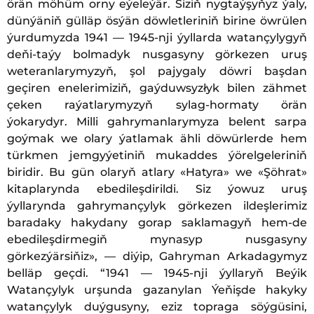
örän möhüm orny eýeleýär. Siziň nygtaýşyňyz ýaly,
dünýäniň gülläp ösýän döwletleriniň birine öwrülen
ýurdumyzda 1941 — 1945-nji ýyllarda watançylygyň
deňi-taýy bolmadyk nusgasyny görkezen uruş
weteranlarymyzyň, şol pajygaly döwri başdan
geçiren enelerimiziň, gaýduwsyzłyk bilen zähmet
çeken raýatlarymyzyň sylag-hormaty örän
ýokarydyr. Milli gahrymanlarymyza belent sarpa
goýmak we olary ýatlamak ähli döwürlerde hem
türkmen jemgyýetiniň mukaddes ýörelgeleriniň
biridir. Bu gün olaryň atlary «Hatyra» we «Şöhrat»
kitaplarynda ebedileşdirildi. Siz ýowuz uruş
ýyllarynda gahrymançylyk görkezen ildeşlerimiz
baradaky hakydany gorap saklamagyň hem-de
ebedileşdirmegiň mynasyp nusgasyny
görkezýärsiňiz», — diýip, Gahryman Arkadagymyz
belläp geçdi. “1941 — 1945-nji ýyllaryň Beýik
Watançylyk urşunda gazanylan Ýeňişde hakyky
watançylyk duýgusyny, eziz topraga söýgüsini,