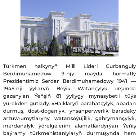
Türkmen halkynyň Milli Lideri Gurbanguly
Berdimuhamedow 9-njy maýda hormatly
Prezidentimiz Serdar Berdimuhamedowy 1941 —
1945-nji ýyllaryň Beýik Watançylyk urşunda
gazanylan Ýeňşiň 81 ýyllygy mynasybetli tüýs
ýürekden gutlady. «Halklaryň parahatçylyk, abadan
durmuş, dost-doganlyk, ynsanperwerlik baradaky
arzuw-umytlaryny, watansöýüjilik, gahrymançylyk,
merdanalyk ýörelgelerini alamatlandyrýan Ýeňiş
baýramy türkmenistanlylaryň durmuşynda hem