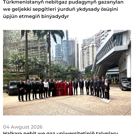
Türkmenistanyň nebitgaz pudagynyň gazanylan
we geljekki sepgitleri ýurduň ykdysady ösüşini
üpjün etmegiň binýadydyr
04 Awgust 2026
Halkara nebit we gaz uniwersitetiniň talyplary