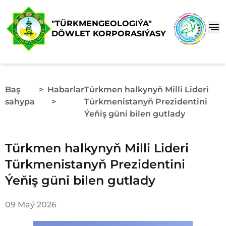
"TÜRKMENGEOLOGIÝA"
DÖWLET KORPORASIÝASY
Baş
>
Habarlar
Türkmen halkynyň Milli Lideri
sahypa
>
Türkmenistanyň Prezidentini
Ýeňiş güni bilen gutlady
Türkmen halkynyň Milli Lideri
Türkmenistanyň Prezidentini
Ýeňiş güni bilen gutlady
09 Maý 2026